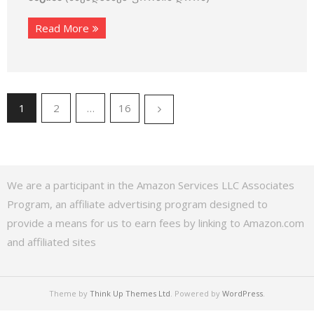
Read More
1
2
…
16
We are a participant in the Amazon Services LLC Associates
Program, an affiliate advertising program designed to
provide a means for us to earn fees by linking to Amazon.com
and affiliated sites
Theme by
Think Up Themes Ltd
. Powered by
WordPress
.