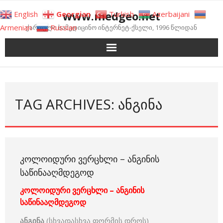
Skip
www.medgeo.net
English
Georgian
Turkish
Azerbaijani
to
Armenian
Russian
ქართული სამედიცინო ინტერნეტ-ქსელი, 1996 წლიდან
content
TAG ARCHIVES: ᲐᲜᲒᲘᲜᲐ
ᲙᲝᲚᲝᲘᲓᲣᲠᲘ ᲕᲔᲠᲪᲮᲚᲘ – ᲐᲜᲒᲘᲜᲘᲡ
ᲡᲐᲬᲘᲜᲐᲐᲦᲛᲓᲔᲒᲝᲓ
კოლოიდური ვერცხლი – ანგინის
საწინააღმდეგოდ
ანგინა
(სხვადასხვა ფორმის დროს)