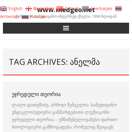
Skip
www.medgeo.net
English
Georgian
Turkish
Azerbaijani
to
Armenian
Russian
ქართული სამედიცინო ინტერნეტ-ქსელი, 1996 წლიდან
content
TAG ARCHIVES: ᲐᲜᲔᲚᲛᲐ
ᲣᲯᲠᲔᲓᲣᲚᲘ ᲗᲔᲝᲠᲘᲐ
ლალი დათეშიძე, არჩილ შენგელია. სამედიცინო
ენციკლოპედიური განმარტებითი ლექსიკონი
უჯრედული თეორია – უმნიშვნელოვანესი ფართო
ბიოლოგიური განზოგადება, რომელიც შეიცავს