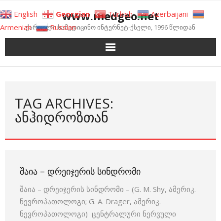
Skip
www.medgeo.net
English
Georgian
Turkish
Azerbaijani
to
Armenian
Russian
ქართული სამედიცინო ინტერნეტ-ქსელი, 1996 წლიდან
content
TAG ARCHIVES:
ᲐᲜᲰᲘᲓᲠᲝᲖᲗᲐᲜ
ᲨᲐᲘᲐ – ᲓᲠᲔᲘᲯᲔᲠᲘᲡ ᲡᲘᲜᲓᲠᲝᲛᲘ
შაია – დრეიჯერის სინდრომი – (G. M. Shy, ამერიკ.
ნევროპათოლოგი; G. A. Drager, ამერიკ.
ნევროპათოლოგი) ცენტრალური ნერვული