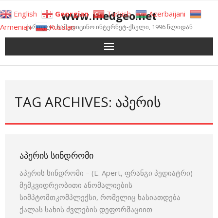
Skip
www.medgeo.net
English
Georgian
Turkish
Azerbaijani
to
Armenian
Russian
ქართული სამედიცინო ინტერნეტ-ქსელი, 1996 წლიდან
content
TAG ARCHIVES: ᲐᲞᲔᲠᲘᲡ
ᲐᲞᲔᲠᲘᲡ ᲡᲘᲜᲓᲠᲝᲛᲘ
აპერის სინდრომი – (E. Apert, ფრანგი პედიატრი)
მემკვიდრეობითი ანომალიების
სიმპტომთკომპლექსი, რომელიც ხასიათდება
ქალას სახის ძვლების დეფორმაციით