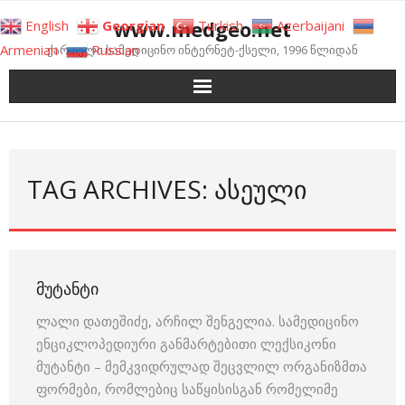
Skip
www.medgeo.net
English
Georgian
Turkish
Azerbaijani
to
Armenian
Russian
ქართული სამედიცინო ინტერნეტ-ქსელი, 1996 წლიდან
content
TAG ARCHIVES: ᲐᲡᲔᲣᲚᲘ
ᲛᲣᲢᲐᲜᲢᲘ
ლალი დათეშიძე, არჩილ შენგელია. სამედიცინო
ენციკლოპედიური განმარტებითი ლექსიკონი
მუტანტი – მემკვიდრულად შეცვლილ ორგანიზმთა
ფორმები, რომლებიც საწყისისგან რომელიმე