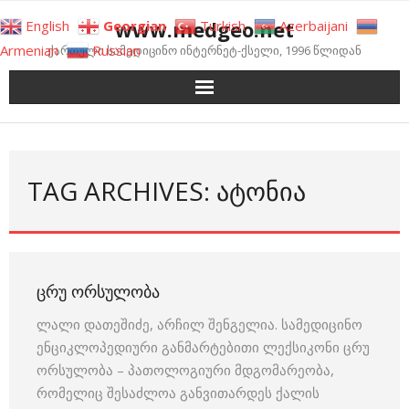
Skip
www.medgeo.net
English
Georgian
Turkish
Azerbaijani
to
Armenian
Russian
ქართული სამედიცინო ინტერნეტ-ქსელი, 1996 წლიდან
content
TAG ARCHIVES: ᲐᲢᲝᲜᲘᲐ
ᲪᲠᲣ ᲝᲠᲡᲣᲚᲝᲑᲐ
ლალი დათეშიძე, არჩილ შენგელია. სამედიცინო
ენციკლოპედიური განმარტებითი ლექსიკონი ცრუ
ორსულობა – პათოლოგიური მდგომარეობა,
რომელიც შესაძლოა განვითარდეს ქალის