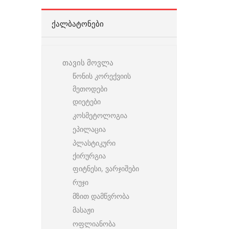
ᲥᲐᲚᲑᲐᲢᲝᲜᲔᲑᲘ
თავის მოვლა
წონის კორექვიის
მეთოდები
დიეტები
კოსმეტოლოგია
ეპილაცია
პლასტიკური
ქირურგია
ფიტნესი, ვარჯიშები
რუჯი
მზით დამწვრობა
მასაჟი
ოფლიანობა