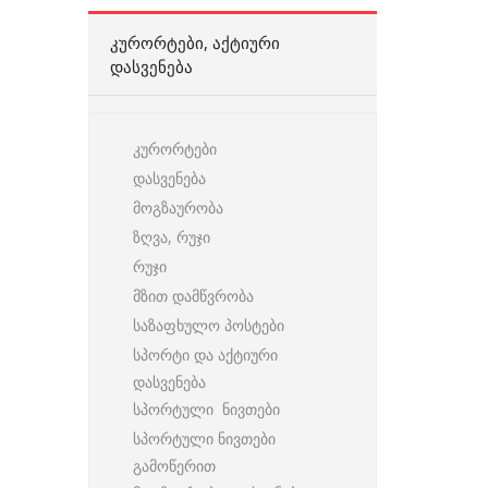
ᲙᲣᲠᲝᲠᲢᲔᲑᲘ, ᲐᲥᲢᲘᲣᲠᲘ
ᲓᲐᲡᲕᲔᲜᲔᲑᲐ
კურორტები
დასვენება
მოგზაურობა
ზღვა, რუჯი
რუჯი
მზით დამწვრობა
საზაფხულო პოსტები
სპორტი და აქტიური
დასვენება
სპორტული ნივთები
სპორტული ნივთები
გამოწერით