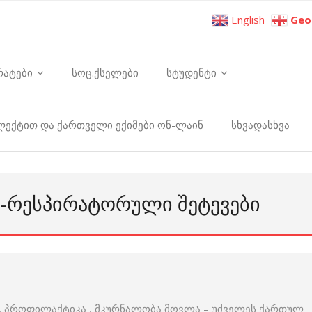
English
Geo
რატები
სოც.ქსელები
სტუდენტი
ელექტით და ქართველი ექიმები ონ-ლაინ
სხვადასხვა
Რ-ᲠᲔᲡᲞᲘᲠᲐᲢᲝᲠᲣᲚᲘ ᲨᲔᲢᲔᲕᲔᲑᲘ
ა , პროფილაქტიკა , მკურნალობა მოვლა – უძველეს ქართულ