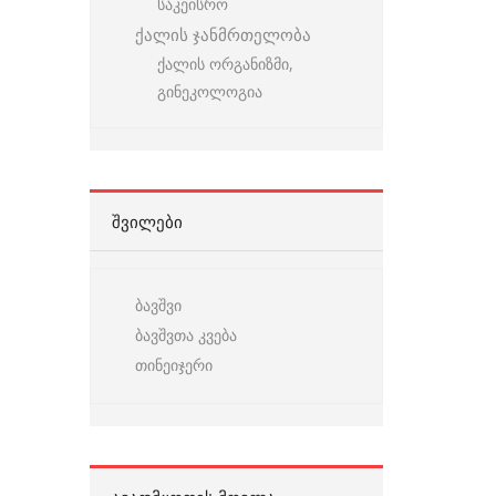
საკეისრო
ქალის ჯანმრთელობა
ქალის ორგანიზმი,
გინეკოლოგია
ᲨᲕᲘᲚᲔᲑᲘ
ბავშვი
ბავშვთა კვება
თინეიჯერი