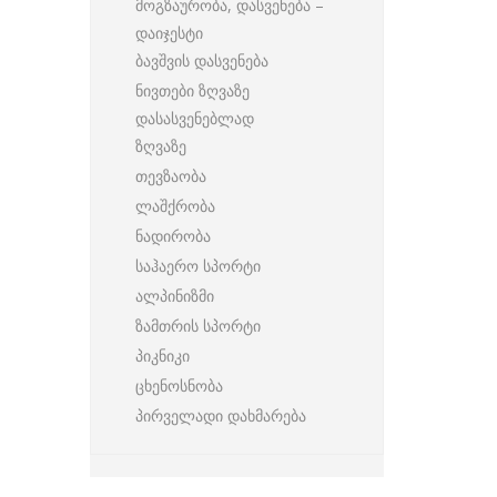
მოგზაურობა, დასვენება –
დაიჯესტი
ბავშვის დასვენება
ნივთები ზღვაზე
დასასვენებლად
ზღვაზე
თევზაობა
ლაშქრობა
ნადირობა
საჰაერო სპორტი
ალპინიზმი
ზამთრის სპორტი
პიკნიკი
ცხენოსნობა
პირველადი დახმარება