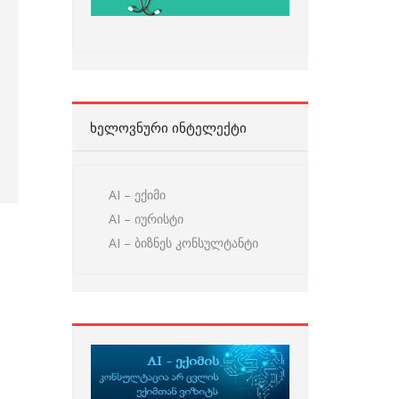
ᲮᲔᲚᲝᲕᲜᲣᲠᲘ ᲘᲜᲢᲔᲚᲔᲥᲢᲘ
AI – ექიმი
AI – იურისტი
AI – ბიზნეს კონსულტანტი