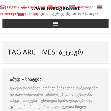
Skip
www.medgeo.net
English
Georgian
Turkish
Azerbaijani
to
Armenian
Russian
ქართული სამედიცინო ინტერნეტ-ქსელი, 1996 წლიდან
content
TAG ARCHIVES: ᲐᲥᲢᲘᲣᲠ
ᲐᲞᲣᲓ – ᲡᲘᲡᲢᲔᲛᲐ
ლალი დათეშიძე, არჩილ შენგელია. სამედიცინო
ენციკლოპედიური განმარტებითი ლექსიკონი
აპუდ – სისტემა – ეწოდება ნეიროენდოკრინულ
უჯრედებს, რომლებიც გაფანტულია მთელ