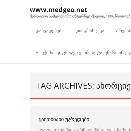
Skip
www.medgeo.net
to
ქართული სამედიცინო ინტერნეტ-ქსელი, 1996 წლიდან
content
დაავადებები
დიაგნოსტიკა
პრეპა
AI-ექიმი . ციფრული ექიმი ხელოვნური ინტ
TAG ARCHIVES: ᲐᲮᲝᲠᲪᲘ
ᲧᲐᲘᲗᲜᲘᲐᲜᲘ ᲣᲯᲠᲔᲓᲔᲑᲘ
ლალი დათეშიძე, არჩილ შენგელია. სამედ