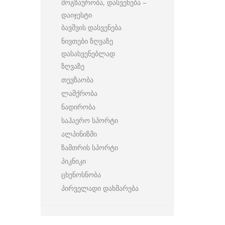
მოგზაურობა, დასვენება –
დაიჯესტი
ბავშვის დასვენება
ნივთები ზღვაზე
დასასვენებლად
ზღვაზე
თევზაობა
ლაშქრობა
ნადირობა
საჰაერო სპორტი
ალპინიზმი
ზამთრის სპორტი
პიკნიკი
ცხენოსნობა
პირველადი დახმარება