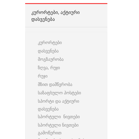
ᲙᲣᲠᲝᲠᲢᲔᲑᲘ, ᲐᲥᲢᲘᲣᲠᲘ
ᲓᲐᲡᲕᲔᲜᲔᲑᲐ
კურორტები
დასვენება
მოგზაურობა
ზღვა, რუჯი
რუჯი
მზით დამწვრობა
საზაფხულო პოსტები
სპორტი და აქტიური
დასვენება
სპორტული ნივთები
სპორტული ნივთები
გამოწერით