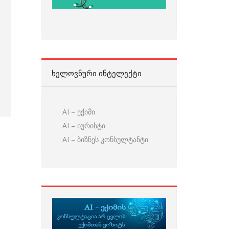
ᲮᲔᲚᲝᲕᲜᲣᲠᲘ ᲘᲜᲢᲔᲚᲔᲥᲢᲘ
AI – ექიმი
AI – იურისტი
AI – ბიზნეს კონსულტანტი