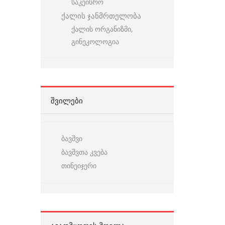
საკეისრო
ქალის ჯანმრთელობა
ქალის ორგანიზმი,
გინეკოლოგია
ᲨᲕᲘᲚᲔᲑᲘ
ბავშვი
ბავშვთა კვება
თინეიჯერი