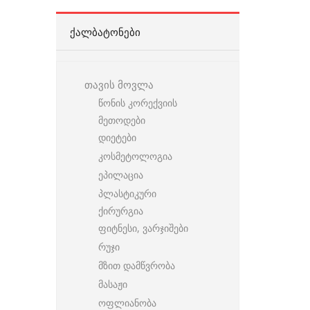
ᲥᲐᲚᲑᲐᲢᲝᲜᲔᲑᲘ
თავის მოვლა
წონის კორექვიის
მეთოდები
დიეტები
კოსმეტოლოგია
ეპილაცია
პლასტიკური
ქირურგია
ფიტნესი, ვარჯიშები
რუჯი
მზით დამწვრობა
მასაჟი
ოფლიანობა