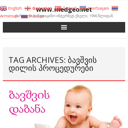
Skip
www.medgeo.net
English
Georgian
Turkish
Azerbaijani
to
Armenian
Russian
ქართული სამედიცინო ინტერნეტ-ქსელი, 1996 წლიდან
content
TAG ARCHIVES: ᲑᲐᲕᲨᲕᲘᲡ
ᲓᲘᲚᲘᲡ ᲞᲠᲝᲪᲔᲓᲣᲠᲔᲑᲘ