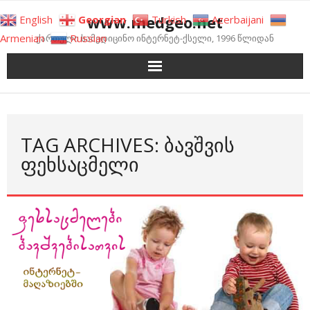
Skip
www.medgeo.net
English
Georgian
Turkish
Azerbaijani
to
Armenian
Russian
ქართული სამედიცინო ინტერნეტ-ქსელი, 1996 წლიდან
content
TAG ARCHIVES: ᲑᲐᲕᲨᲕᲘᲡ
ᲤᲔᲮᲡᲐᲪᲛᲔᲚᲘ