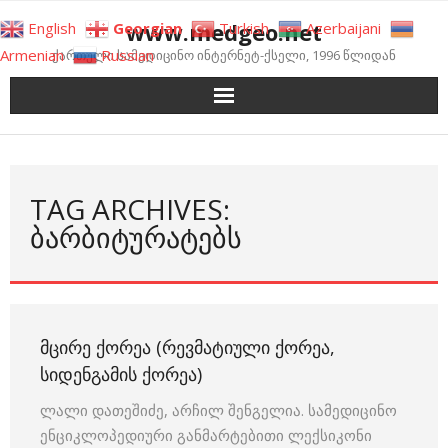
Skip
www.medgeo.net
English
Georgian
Turkish
Azerbaijani
to
Armenian
Russian
ქართული სამედიცინო ინტერნეტ-ქსელი, 1996 წლიდან
content
TAG ARCHIVES:
ᲑᲐᲠᲑᲘᲢᲣᲠᲐᲢᲔᲑᲡ
ᲛᲪᲘᲠᲔ ᲥᲝᲠᲔᲐ (ᲠᲔᲕᲛᲐᲢᲘᲣᲚᲘ ᲥᲝᲠᲔᲐ,
ᲡᲘᲓᲔᲜᲒᲐᲛᲘᲡ ᲥᲝᲠᲔᲐ)
ლალი დათეშიძე, არჩილ შენგელია. სამედიცინო
ენციკლოპედიური განმარტებითი ლექსიკონი