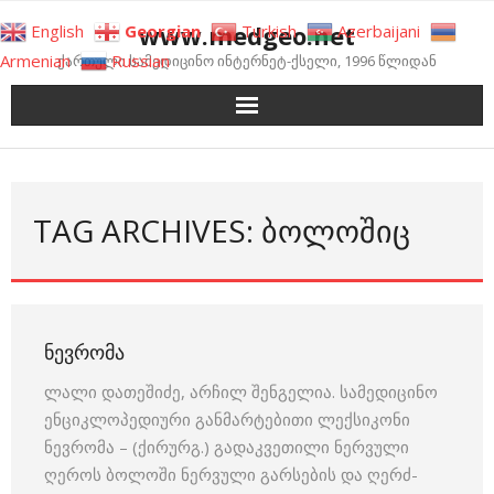
Skip
www.medgeo.net
English
Georgian
Turkish
Azerbaijani
to
Armenian
Russian
ქართული სამედიცინო ინტერნეტ-ქსელი, 1996 წლიდან
content
TAG ARCHIVES: ᲑᲝᲚᲝᲨᲘᲪ
ᲜᲔᲕᲠᲝᲛᲐ
ლალი დათეშიძე, არჩილ შენგელია. სამედიცინო
ენციკლოპედიური განმარტებითი ლექსიკონი
ნევრომა – (ქირურგ.) გადაკვეთილი ნერვული
ღეროს ბოლოში ნერვული გარსების და ღერძ-