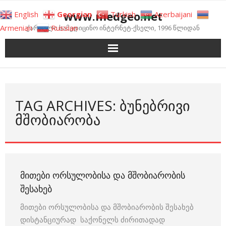
Skip
www.medgeo.net
English
Georgian
Turkish
Azerbaijani
to
Armenian
Russian
ქართული სამედიცინო ინტერნეტ-ქსელი, 1996 წლიდან
content
TAG ARCHIVES: ᲑᲣᲜᲔᲑᲠᲘᲕᲘ
ᲛᲨᲝᲑᲘᲐᲠᲝᲑᲐ
ᲛᲘᲗᲔᲑᲘ ᲝᲠᲡᲣᲚᲝᲑᲘᲡᲐ ᲓᲐ ᲛᲨᲝᲑᲘᲐᲠᲝᲑᲘᲡ
ᲨᲔᲡᲐᲮᲔᲑ
მითები ორსულობისა და მშობიარობის შესახებ
დისტანციურად საქონელს ძირითადად