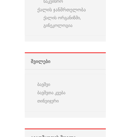
საკეისრო
ქალის ჯანმრთელობა
ქალის ორგანიზმი,
გინეკოლოგია
ᲨᲕᲘᲚᲔᲑᲘ
ბავშვი
ბავშვთა კვება
თინეიჯერი