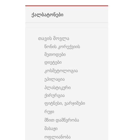
ᲥᲐᲚᲑᲐᲢᲝᲜᲔᲑᲘ
თავის მოვლა
წონის კორექვიის
მეთოდები
დიეტები
კოსმეტოლოგია
ეპილაცია
პლასტიკური
ქირურგია
ფიტნესი, ვარჯიშები
რუჯი
მზით დამწვრობა
მასაჟი
ოფლიანობა