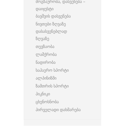
მოგზაურობა, დასვენება –
დაიჯესტი
ბავშვის დასვენება
ნივთები ზღვაზე
დასასვენებლად
ზღვაზე
თევზაობა
ლაშქრობა
ნადირობა
საჰაერო სპორტი
ალპინიზმი
ზამთრის სპორტი
პიკნიკი
ცხენოსნობა
პირველადი დახმარება