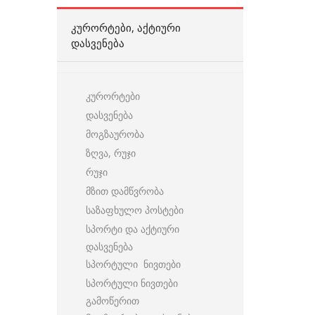
ᲙᲣᲠᲝᲠᲢᲔᲑᲘ, ᲐᲥᲢᲘᲣᲠᲘ
ᲓᲐᲡᲕᲔᲜᲔᲑᲐ
კურორტები
დასვენება
მოგზაურობა
ზღვა, რუჯი
რუჯი
მზით დამწვრობა
საზაფხულო პოსტები
სპორტი და აქტიური
დასვენება
სპორტული ნივთები
სპორტული ნივთები
გამოწერით