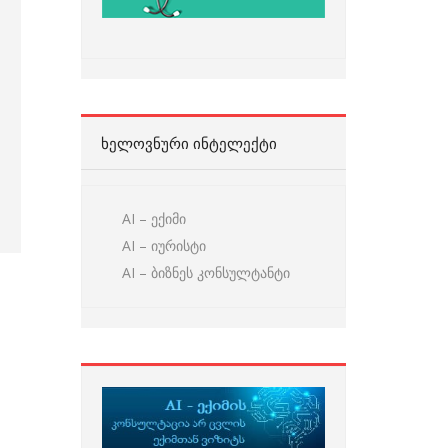
ᲮᲔᲚᲝᲕᲜᲣᲠᲘ ᲘᲜᲢᲔᲚᲔᲥᲢᲘ
AI – ექიმი
AI – იურისტი
AI – ბიზნეს კონსულტანტი