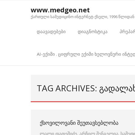
Skip
www.medgeo.net
to
ქართული სამედიცინო ინტერნეტ-ქსელი, 1996 წლიდან
content
დაავადებები
დიაგნოსტიკა
პრეპა
AI-ექიმი . ციფრული ექიმი ხელოვნური ინტ
TAG ARCHIVES: ᲒᲐᲓᲐᲚᲐ
ᲥᲡᲝᲕᲘᲚᲝᲕᲐᲜᲘ ᲨᲔᲣᲗᲐᲕᲡᲔᲑᲚᲝᲑᲐ
ლალი დათეშიძე, არჩილ შენგელია. სამედ