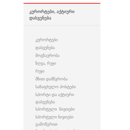
ᲙᲣᲠᲝᲠᲢᲔᲑᲘ, ᲐᲥᲢᲘᲣᲠᲘ
ᲓᲐᲡᲕᲔᲜᲔᲑᲐ
კურორტები
დასვენება
მოგზაურობა
ზღვა, რუჯი
რუჯი
მზით დამწვრობა
საზაფხულო პოსტები
სპორტი და აქტიური
დასვენება
სპორტული ნივთები
სპორტული ნივთები
გამოწერით