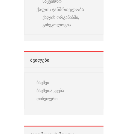
საკეისრო
ქალის ჯანმრთელობა
ქალის ორგანიზმი,
გინეკოლოგია
ᲨᲕᲘᲚᲔᲑᲘ
ბავშვი
ბავშვთა კვება
თინეიჯერი