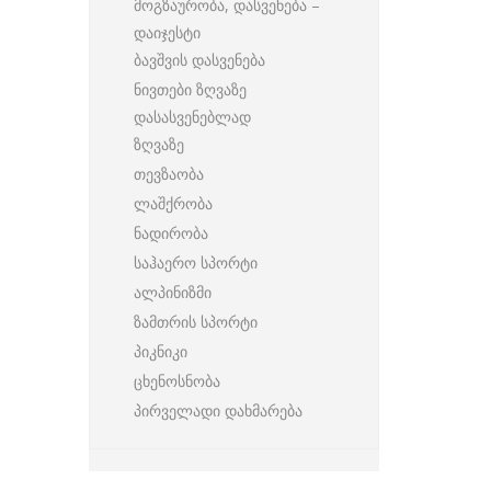
მოგზაურობა, დასვენება –
დაიჯესტი
ბავშვის დასვენება
ნივთები ზღვაზე
დასასვენებლად
ზღვაზე
თევზაობა
ლაშქრობა
ნადირობა
საჰაერო სპორტი
ალპინიზმი
ზამთრის სპორტი
პიკნიკი
ცხენოსნობა
პირველადი დახმარება