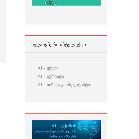
ᲮᲔᲚᲝᲕᲜᲣᲠᲘ ᲘᲜᲢᲔᲚᲔᲥᲢᲘ
AI – ექიმი
AI – იურისტი
AI – ბიზნეს კონსულტანტი