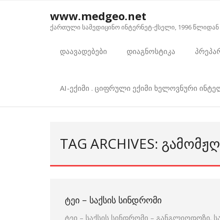
Skip
www.medgeo.net
to
ქართული სამედიცინო ინტერნეტ-ქსელი, 1996 წლიდან
content
დაავადებები
დიაგნოსტიკა
პრეპა
AI-ექიმი . ციფრული ექიმი ხელოვნური ინტ
TAG ARCHIVES: ᲒᲐᲛᲝᲛᲟᲦ
ᲢᲔᲘ – ᲡᲐᲥᲡᲘᲡ ᲡᲘᲜᲓᲠᲝᲛᲘ
ტეი – საქსის სინდრომი – განგლიოდოზი. ს