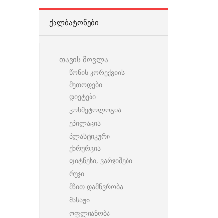
ᲥᲐᲚᲑᲐᲢᲝᲜᲔᲑᲘ
თავის მოვლა
წონის კორექვიის
მეთოდები
დიეტები
კოსმეტოლოგია
ეპილაცია
პლასტიკური
ქირურგია
ფიტნესი, ვარჯიშები
რუჯი
მზით დამწვრობა
მასაჟი
ოფლიანობა