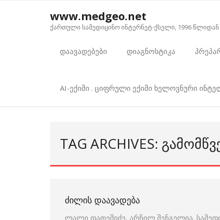
Skip
www.medgeo.net
to
ქართული სამედიცინო ინტერნეტ-ქსელი, 1996 წლიდან
content
დაავადებები
დიაგნოსტიკა
პრეპა
AI-ექიმი . ციფრული ექიმი ხელოვნური ინტ
TAG ARCHIVES: ᲒᲐᲛᲝᲛᲬᲕ
ᲫᲘᲚᲘᲡ ᲓᲐᲐᲕᲐᲓᲔᲑᲐ
ლალი დათეშიძე, არჩილ შენგელია. სამედ