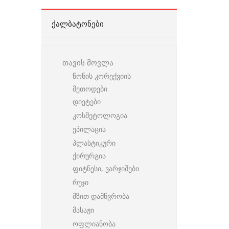
ᲥᲐᲚᲑᲐᲢᲝᲜᲔᲑᲘ
თავის მოვლა
წონის კორექვიის
მეთოდები
დიეტები
კოსმეტოლოგია
ეპილაცია
პლასტიკური
ქირურგია
ფიტნესი, ვარჯიშები
რუჯი
მზით დამწვრობა
მასაჟი
ოფლიანობა