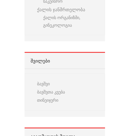
საკეისრო
ქალის ჯანმრთელობა
ქალის ორგანიზმი,
გინეკოლოგია
ᲨᲕᲘᲚᲔᲑᲘ
ბავშვი
ბავშვთა კვება
თინეიჯერი