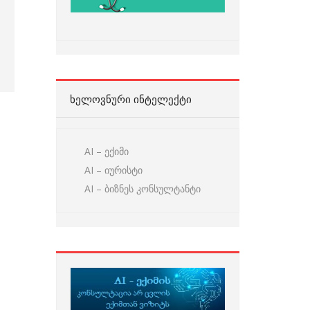
ᲮᲔᲚᲝᲕᲜᲣᲠᲘ ᲘᲜᲢᲔᲚᲔᲥᲢᲘ
AI – ექიმი
AI – იურისტი
AI – ბიზნეს კონსულტანტი