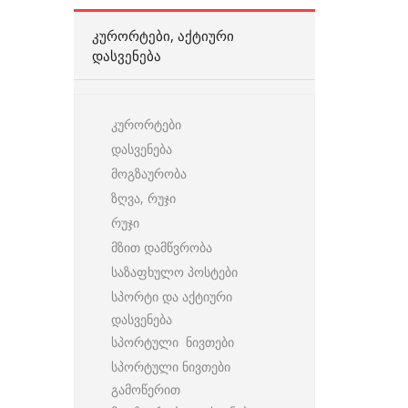
ᲙᲣᲠᲝᲠᲢᲔᲑᲘ, ᲐᲥᲢᲘᲣᲠᲘ
ᲓᲐᲡᲕᲔᲜᲔᲑᲐ
კურორტები
დასვენება
მოგზაურობა
ზღვა, რუჯი
რუჯი
მზით დამწვრობა
საზაფხულო პოსტები
სპორტი და აქტიური
დასვენება
სპორტული ნივთები
სპორტული ნივთები
გამოწერით