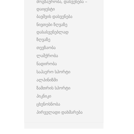
მოგზაურობა, დასვენება –
დაიჯესტი
ბავშვის დასვენება
ნივთები ზღვაზე
დასასვენებლად
ზღვაზე
თევზაობა
ლაშქრობა
ნადირობა
საჰაერო სპორტი
ალპინიზმი
ზამთრის სპორტი
პიკნიკი
ცხენოსნობა
პირველადი დახმარება