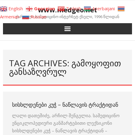
Skip
www.medgeo.net
English
Georgian
Turkish
Azerbaijani
to
Armenian
Russian
ქართული სამედიცინო ინტერნეტ-ქსელი, 1996 წლიდან
content
TAG ARCHIVES: ᲒᲐᲛᲝᲧᲝᲤᲘᲗ
ᲒᲐᲜᲡᲐᲖᲦᲕᲠᲣᲚ
ᲡᲘᲡᲮᲚᲓᲔᲜᲔᲑᲘ ᲙᲣᲭ – ᲜᲐᲬᲚᲐᲕᲘᲡ ᲢᲠᲐᲥᲢᲘᲓᲐᲜ
ლალი დათეშიძე, არჩილ შენგელია. სამედიცინო
ენციკლოპედიური განმარტებითი ლექსიკონი
სისხლდენები კუჭ – ნაწლავის ტრაქტიდან –