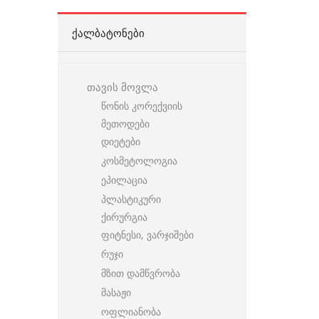
ᲥᲐᲚᲑᲐᲢᲝᲜᲔᲑᲘ
თავის მოვლა
წონის კორექვიის
მეთოდები
დიეტები
კოსმეტოლოგია
ეპილაცია
პლასტიკური
ქირურგია
ფიტნესი, ვარჯიშები
რუჯი
მზით დამწვრობა
მასაჟი
ოფლიანობა