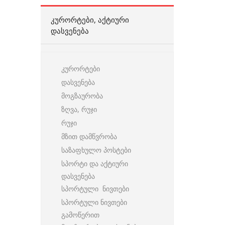
ᲙᲣᲠᲝᲠᲢᲔᲑᲘ, ᲐᲥᲢᲘᲣᲠᲘ
ᲓᲐᲡᲕᲔᲜᲔᲑᲐ
კურორტები
დასვენება
მოგზაურობა
ზღვა, რუჯი
რუჯი
მზით დამწვრობა
საზაფხულო პოსტები
სპორტი და აქტიური
დასვენება
სპორტული ნივთები
სპორტული ნივთები
გამოწერით