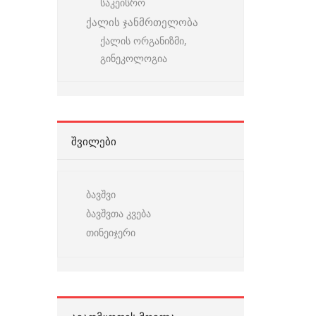
საკეისრო
ქალის ჯანმრთელობა
ქალის ორგანიზმი,
გინეკოლოგია
ᲨᲕᲘᲚᲔᲑᲘ
ბავშვი
ბავშვთა კვება
თინეიჯერი