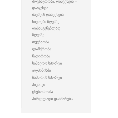
მოგზაურობა, დასვენება –
დაიჯესტი
ბავშვის დასვენება
ნივთები ზღვაზე
დასასვენებლად
ზღვაზე
თევზაობა
ლაშქრობა
ნადირობა
საჰაერო სპორტი
ალპინიზმი
ზამთრის სპორტი
პიკნიკი
ცხენოსნობა
პირველადი დახმარება