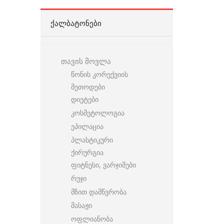
ᲥᲐᲚᲑᲐᲢᲝᲜᲔᲑᲘ
თავის მოვლა
წონის კორექვიის
მეთოდები
დიეტები
კოსმეტოლოგია
ეპილაცია
პლასტიკური
ქირურგია
ფიტნესი, ვარჯიშები
რუჯი
მზით დამწვრობა
მასაჟი
ოფლიანობა