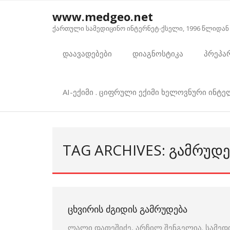
Skip
www.medgeo.net
to
ქართული სამედიცინო ინტერნეტ-ქსელი, 1996 წლიდან
content
დაავადებები
დიაგნოსტიკა
პრეპა
AI-ექიმი . ციფრული ექიმი ხელოვნური ინტ
TAG ARCHIVES: ᲒᲐᲛᲠᲣᲓᲔ
ᲪᲮᲕᲘᲠᲘᲡ ᲫᲒᲘᲓᲘᲡ ᲒᲐᲛᲠᲣᲓᲔᲑᲐ
ლალი დათეშიძე, არჩილ შენგელია. სამედ