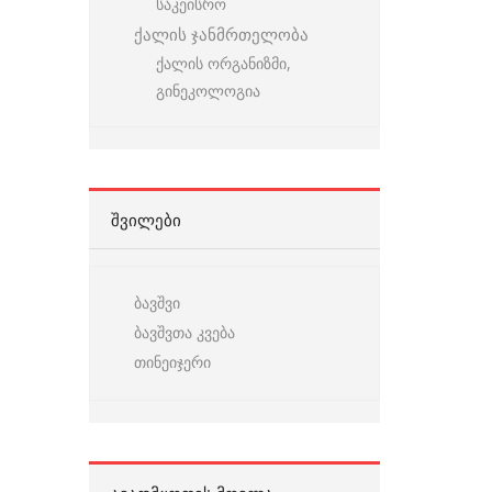
საკეისრო
ქალის ჯანმრთელობა
ქალის ორგანიზმი,
გინეკოლოგია
ᲨᲕᲘᲚᲔᲑᲘ
ბავშვი
ბავშვთა კვება
თინეიჯერი