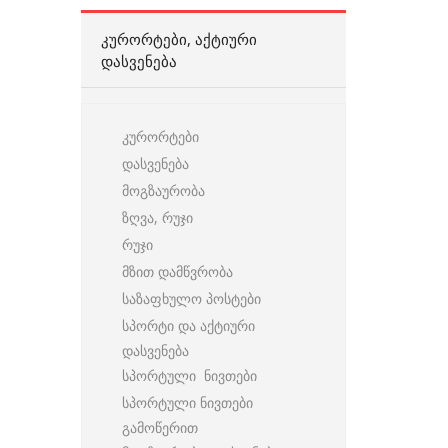
ᲙᲣᲠᲝᲠᲢᲔᲑᲘ, ᲐᲥᲢᲘᲣᲠᲘ
ᲓᲐᲡᲕᲔᲜᲔᲑᲐ
კურორტები
დასვენება
მოგზაურობა
ზღვა, რუჯი
რუჯი
მზით დამწვრობა
საზაფხულო პოსტები
სპორტი და აქტიური
დასვენება
სპორტული ნივთები
სპორტული ნივთები
გამოწერით