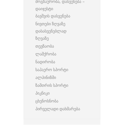
მოგზაურობა, დასვენება –
დაიჯესტი
ბავშვის დასვენება
ნივთები ზღვაზე
დასასვენებლად
ზღვაზე
თევზაობა
ლაშქრობა
ნადირობა
საჰაერო სპორტი
ალპინიზმი
ზამთრის სპორტი
პიკნიკი
ცხენოსნობა
პირველადი დახმარება