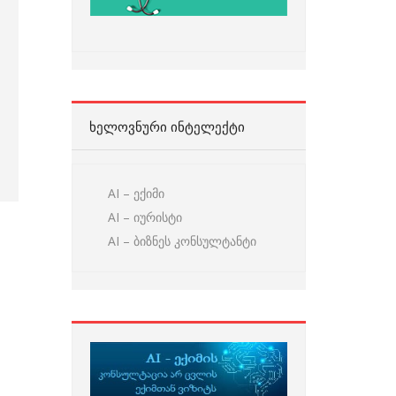
ᲮᲔᲚᲝᲕᲜᲣᲠᲘ ᲘᲜᲢᲔᲚᲔᲥᲢᲘ
AI – ექიმი
AI – იურისტი
AI – ბიზნეს კონსულტანტი