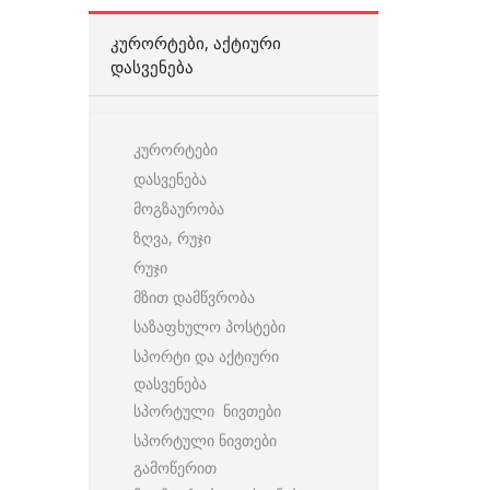
ᲙᲣᲠᲝᲠᲢᲔᲑᲘ, ᲐᲥᲢᲘᲣᲠᲘ
ᲓᲐᲡᲕᲔᲜᲔᲑᲐ
კურორტები
დასვენება
მოგზაურობა
ზღვა, რუჯი
რუჯი
მზით დამწვრობა
საზაფხულო პოსტები
სპორტი და აქტიური
დასვენება
სპორტული ნივთები
სპორტული ნივთები
გამოწერით