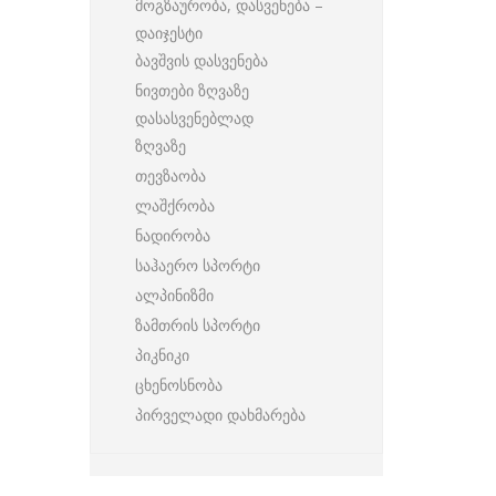
მოგზაურობა, დასვენება –
დაიჯესტი
ბავშვის დასვენება
ნივთები ზღვაზე
დასასვენებლად
ზღვაზე
თევზაობა
ლაშქრობა
ნადირობა
საჰაერო სპორტი
ალპინიზმი
ზამთრის სპორტი
პიკნიკი
ცხენოსნობა
პირველადი დახმარება