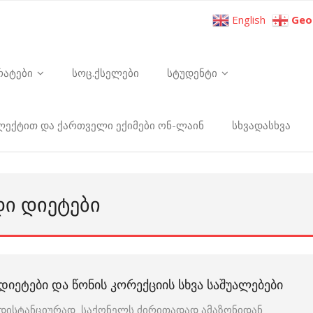
English
Geo
რატები
სოც.ქსელები
სტუდენტი
ელექტით და ქართველი ექიმები ონ-ლაინ
სხვადასხვა
ᲓᲘ ᲓᲘᲔᲢᲔᲑᲘ
ᲓᲘᲔᲢᲔᲑᲘ ᲓᲐ ᲬᲝᲜᲘᲡ ᲙᲝᲠᲔᲥᲪᲘᲘᲡ ᲡᲮᲕᲐ ᲡᲐᲨᲣᲐᲚᲔᲑᲔᲑᲘ
დისტანციურად საქონელს ძირითადად ამაზონიდან