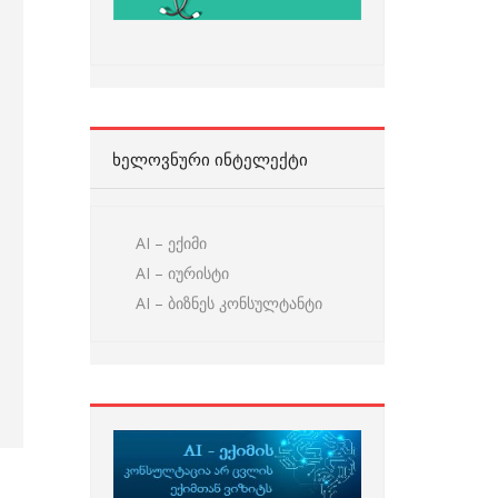
ᲮᲔᲚᲝᲕᲜᲣᲠᲘ ᲘᲜᲢᲔᲚᲔᲥᲢᲘ
AI – ექიმი
AI – იურისტი
AI – ბიზნეს კონსულტანტი