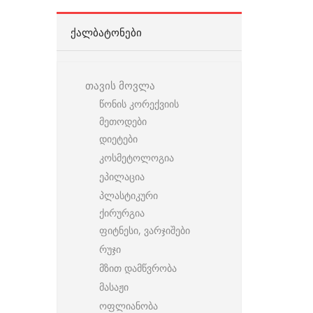
ᲥᲐᲚᲑᲐᲢᲝᲜᲔᲑᲘ
თავის მოვლა
წონის კორექვიის
მეთოდები
დიეტები
კოსმეტოლოგია
ეპილაცია
პლასტიკური
ქირურგია
ფიტნესი, ვარჯიშები
რუჯი
მზით დამწვრობა
მასაჟი
ოფლიანობა