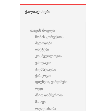
ᲥᲐᲚᲑᲐᲢᲝᲜᲔᲑᲘ
თავის მოვლა
წონის კორექვიის
მეთოდები
დიეტები
კოსმეტოლოგია
ეპილაცია
პლასტიკური
ქირურგია
ფიტნესი, ვარჯიშები
რუჯი
მზით დამწვრობა
მასაჟი
ოფლიანობა