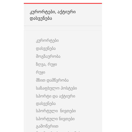
ᲙᲣᲠᲝᲠᲢᲔᲑᲘ, ᲐᲥᲢᲘᲣᲠᲘ
ᲓᲐᲡᲕᲔᲜᲔᲑᲐ
კურორტები
დასვენება
მოგზაურობა
ზღვა, რუჯი
რუჯი
მზით დამწვრობა
საზაფხულო პოსტები
სპორტი და აქტიური
დასვენება
სპორტული ნივთები
სპორტული ნივთები
გამოწერით