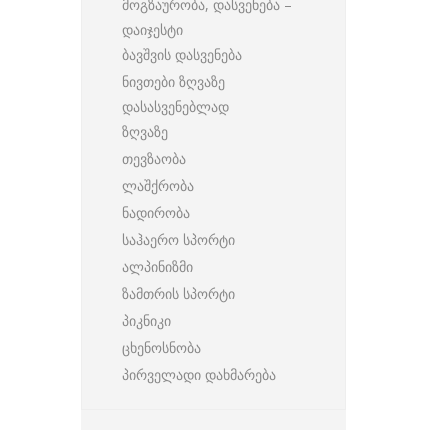
მოგზაურობა, დასვენება –
დაიჯესტი
ბავშვის დასვენება
ნივთები ზღვაზე
დასასვენებლად
ზღვაზე
თევზაობა
ლაშქრობა
ნადირობა
საჰაერო სპორტი
ალპინიზმი
ზამთრის სპორტი
პიკნიკი
ცხენოსნობა
პირველადი დახმარება