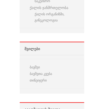
საკეისრო
ქალის ჯანმრთელობა
ქალის ორგანიზმი,
გინეკოლოგია
ᲨᲕᲘᲚᲔᲑᲘ
ბავშვი
ბავშვთა კვება
თინეიჯერი