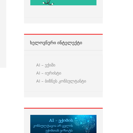
ᲮᲔᲚᲝᲕᲜᲣᲠᲘ ᲘᲜᲢᲔᲚᲔᲥᲢᲘ
AI – ექიმი
AI – იურისტი
AI – ბიზნეს კონსულტანტი