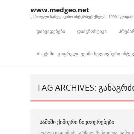
Skip
www.medgeo.net
to
ქართული სამედიცინო ინტერნეტ-ქსელი, 1996 წლიდან
content
დაავადებები
დიაგნოსტიკა
პრეპა
AI-ექიმი . ციფრული ექიმი ხელოვნური ინტ
TAG ARCHIVES: ᲒᲐᲜᲐᲒᲠᲫ
ᲡᲐᲨᲘᲨᲘ ᲥᲘᲛᲘᲣᲠᲘ ᲜᲘᲕᲗᲘᲔᲠᲔᲑᲔᲑᲘ
ლალი დათეშიძე, არჩილ შენგელია. სამედ