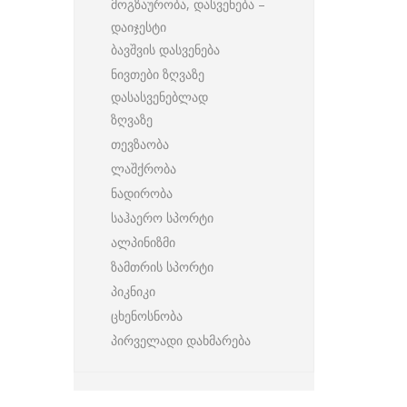
მოგზაურობა, დასვენება –
დაიჯესტი
ბავშვის დასვენება
ნივთები ზღვაზე
დასასვენებლად
ზღვაზე
თევზაობა
ლაშქრობა
ნადირობა
საჰაერო სპორტი
ალპინიზმი
ზამთრის სპორტი
პიკნიკი
ცხენოსნობა
პირველადი დახმარება