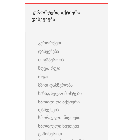
ᲙᲣᲠᲝᲠᲢᲔᲑᲘ, ᲐᲥᲢᲘᲣᲠᲘ
ᲓᲐᲡᲕᲔᲜᲔᲑᲐ
კურორტები
დასვენება
მოგზაურობა
ზღვა, რუჯი
რუჯი
მზით დამწვრობა
საზაფხულო პოსტები
სპორტი და აქტიური
დასვენება
სპორტული ნივთები
სპორტული ნივთები
გამოწერით