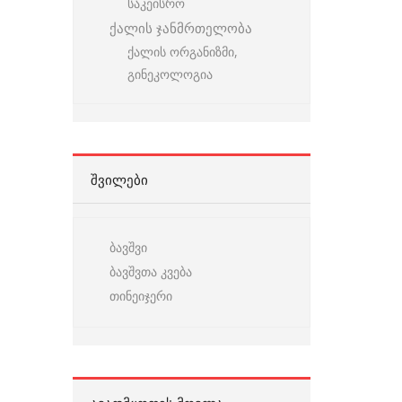
საკეისრო
ქალის ჯანმრთელობა
ქალის ორგანიზმი,
გინეკოლოგია
ᲨᲕᲘᲚᲔᲑᲘ
ბავშვი
ბავშვთა კვება
თინეიჯერი