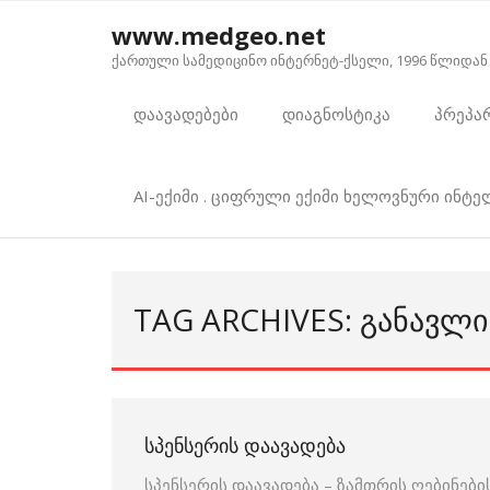
Skip
www.medgeo.net
to
ქართული სამედიცინო ინტერნეტ-ქსელი, 1996 წლიდან
content
დაავადებები
დიაგნოსტიკა
პრეპა
AI-ექიმი . ციფრული ექიმი ხელოვნური ინტ
TAG ARCHIVES: ᲒᲐᲜᲐᲕᲚᲘ
ᲡᲞᲔᲜᲡᲔᲠᲘᲡ ᲓᲐᲐᲕᲐᲓᲔᲑᲐ
სპენსერის დაავადება – ზამთრის ღებინები