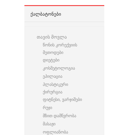
ᲥᲐᲚᲑᲐᲢᲝᲜᲔᲑᲘ
თავის მოვლა
წონის კორექვიის
მეთოდები
დიეტები
კოსმეტოლოგია
ეპილაცია
პლასტიკური
ქირურგია
ფიტნესი, ვარჯიშები
რუჯი
მზით დამწვრობა
მასაჟი
ოფლიანობა