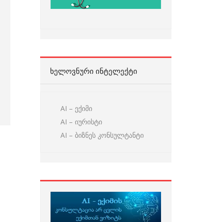
ᲮᲔᲚᲝᲕᲜᲣᲠᲘ ᲘᲜᲢᲔᲚᲔᲥᲢᲘ
AI – ექიმი
AI – იურისტი
AI – ბიზნეს კონსულტანტი