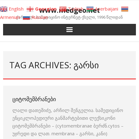
Skip
www.medgeo.net
English
Georgian
Turkish
Azerbaijani
to
Armenian
Russian
ქართული სამედიცინო ინტერნეტ-ქსელი, 1996 წლიდან
content
TAG ARCHIVES: ᲒᲐᲠᲡᲘ
ᲪᲘᲢᲝᲛᲔᲛᲑᲠᲐᲜᲔᲑᲘ
ლალი დათეშიძე, არჩილ შენგელია. სამედიცინო
ენციკლოპედიური განმარტებითი ლექსიკონი
ციტომემბრანები – (cytomembranae ბერძნ.cytos –
უჯრედი და ლათ. membrana – გარსი, კანი)