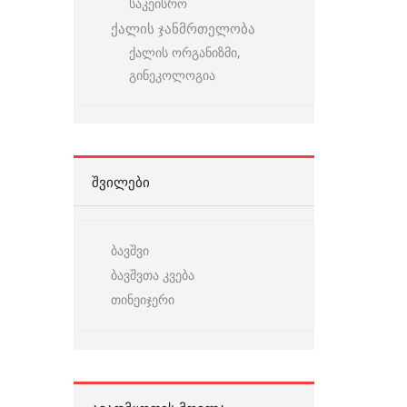
საკეისრო
ქალის ჯანმრთელობა
ქალის ორგანიზმი,
გინეკოლოგია
ᲨᲕᲘᲚᲔᲑᲘ
ბავშვი
ბავშვთა კვება
თინეიჯერი