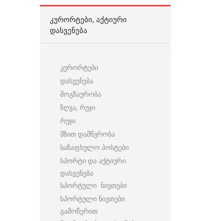
ᲙᲣᲠᲝᲠᲢᲔᲑᲘ, ᲐᲥᲢᲘᲣᲠᲘ
ᲓᲐᲡᲕᲔᲜᲔᲑᲐ
კურორტები
დასვენება
მოგზაურობა
ზღვა, რუჯი
რუჯი
მზით დამწვრობა
საზაფხულო პოსტები
სპორტი და აქტიური
დასვენება
სპორტული ნივთები
სპორტული ნივთები
გამოწერით