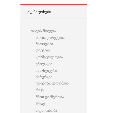
ᲥᲐᲚᲑᲐᲢᲝᲜᲔᲑᲘ
თავის მოვლა
წონის კორექვიის
მეთოდები
დიეტები
კოსმეტოლოგია
ეპილაცია
პლასტიკური
ქირურგია
ფიტნესი, ვარჯიშები
რუჯი
მზით დამწვრობა
მასაჟი
ოფლიანობა