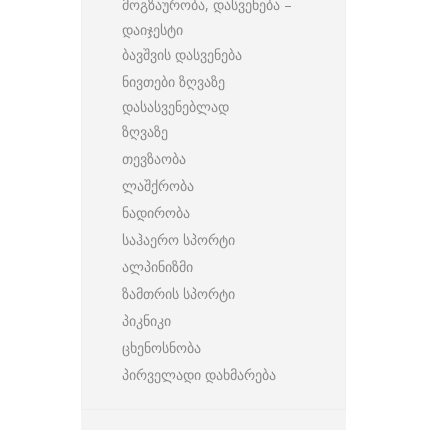
მოგზაურობა, დასვენება –
დაიჯესტი
ბავშვის დასვენება
ნივთები ზღვაზე
დასასვენებლად
ზღვაზე
თევზაობა
ლაშქრობა
ნადირობა
საჰაერო სპორტი
ალპინიზმი
ზამთრის სპორტი
პიკნიკი
ცხენოსნობა
პირველადი დახმარება