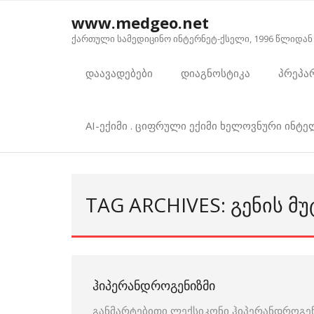
Skip
www.medgeo.net
to
ქართული სამედიცინო ინტერნეტ-ქსელი, 1996 წლიდან
content
დაავადებები
დიაგნოსტიკა
პრეპა
AI-ექიმი . ციფრული ექიმი ხელოვნური ინტ
TAG ARCHIVES: ᲒᲔᲜᲘᲡ ᲛᲣ
ᲰᲘᲞᲔᲠᲐᲜᲓᲠᲝᲒᲔᲜᲘᲖᲛᲘ
განმარტებითი ლექსიკონი ჰიპერანდროგენ