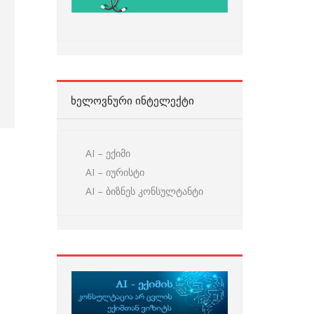
ᲮᲔᲚᲝᲕᲜᲣᲠᲘ ᲘᲜᲢᲔᲚᲔᲥᲢᲘ
AI – ექიმი
AI – იურისტი
AI – ბიზნეს კონსულტანტი