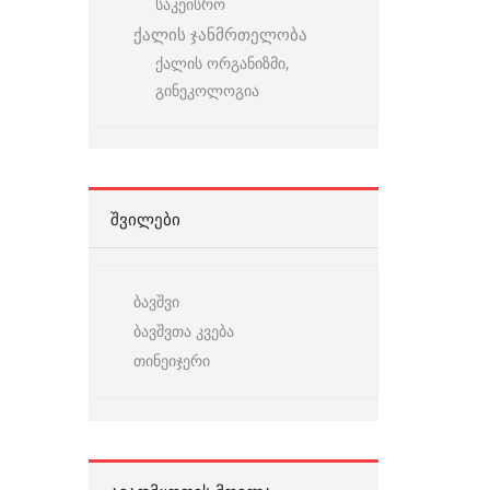
საკეისრო
ქალის ჯანმრთელობა
ქალის ორგანიზმი,
გინეკოლოგია
ᲨᲕᲘᲚᲔᲑᲘ
ბავშვი
ბავშვთა კვება
თინეიჯერი