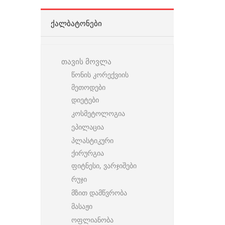
ᲥᲐᲚᲑᲐᲢᲝᲜᲔᲑᲘ
თავის მოვლა
წონის კორექვიის
მეთოდები
დიეტები
კოსმეტოლოგია
ეპილაცია
პლასტიკური
ქირურგია
ფიტნესი, ვარჯიშები
რუჯი
მზით დამწვრობა
მასაჟი
ოფლიანობა