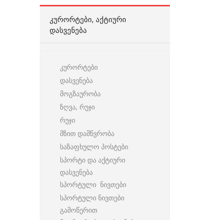
ᲙᲣᲠᲝᲠᲢᲔᲑᲘ, ᲐᲥᲢᲘᲣᲠᲘ
ᲓᲐᲡᲕᲔᲜᲔᲑᲐ
კურორტები
დასვენება
მოგზაურობა
ზღვა, რუჯი
რუჯი
მზით დამწვრობა
საზაფხულო პოსტები
სპორტი და აქტიური
დასვენება
სპორტული ნივთები
სპორტული ნივთები
გამოწერით