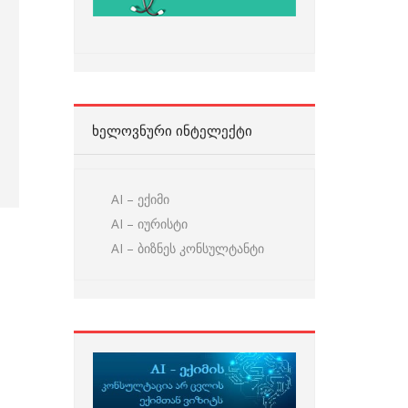
ᲮᲔᲚᲝᲕᲜᲣᲠᲘ ᲘᲜᲢᲔᲚᲔᲥᲢᲘ
AI – ექიმი
AI – იურისტი
AI – ბიზნეს კონსულტანტი