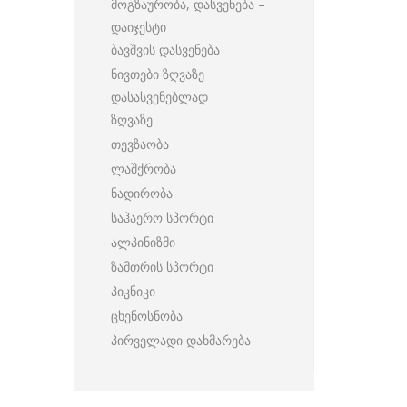
მოგზაურობა, დასვენება –
დაიჯესტი
ბავშვის დასვენება
ნივთები ზღვაზე
დასასვენებლად
ზღვაზე
თევზაობა
ლაშქრობა
ნადირობა
საჰაერო სპორტი
ალპინიზმი
ზამთრის სპორტი
პიკნიკი
ცხენოსნობა
პირველადი დახმარება