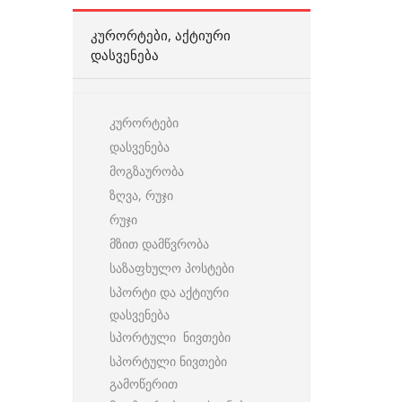
ᲙᲣᲠᲝᲠᲢᲔᲑᲘ, ᲐᲥᲢᲘᲣᲠᲘ
ᲓᲐᲡᲕᲔᲜᲔᲑᲐ
კურორტები
დასვენება
მოგზაურობა
ზღვა, რუჯი
რუჯი
მზით დამწვრობა
საზაფხულო პოსტები
სპორტი და აქტიური
დასვენება
სპორტული ნივთები
სპორტული ნივთები
გამოწერით