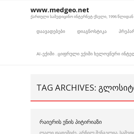
Skip
www.medgeo.net
to
ქართული სამედიცინო ინტერნეტ-ქსელი, 1996 წლიდან
content
დაავადებები
დიაგნოსტიკა
პრეპა
AI-ექიმი . ციფრული ექიმი ხელოვნური ინტ
TAG ARCHIVES: ᲒᲚᲝᲡᲘᲢ
ᲠᲐᲘᲔᲠᲘᲡ ᲔᲜᲘᲡ ᲞᲘᲢᲘᲠᲘᲐᲖᲘ
ლალი დათეშიძე, არჩილ შენგელია. სამედ