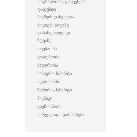
მოგზაურობა, დასვენება –
დაიჯესტი
ბავშვის დასვენება
ნივთები ზღვაზე
დასასვენებლად
ზღვაზე
თევზაობა
ლაშქრობა
ნადირობა
საჰაერო სპორტი
ალპინიზმი
ზამთრის სპორტი
პიკნიკი
ცხენოსნობა
პირველადი დახმარება