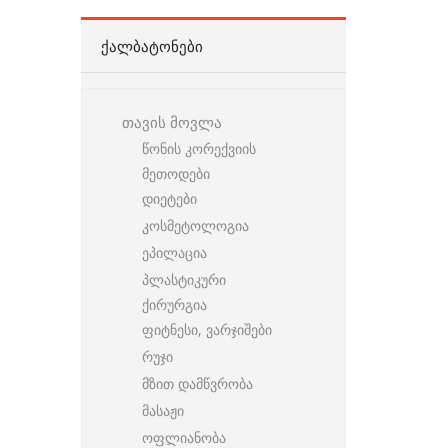
ᲥᲐᲚᲑᲐᲢᲝᲜᲔᲑᲘ
თავის მოვლა
წონის კორექვიის
მეთოდები
დიეტები
კოსმეტოლოგია
ეპილაცია
პლასტიკური
ქირურგია
ფიტნესი, ვარჯიშები
რუჯი
მზით დამწვრობა
მასაჟი
ოფლიანობა