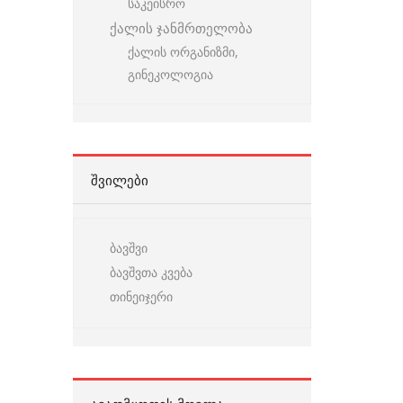
საკეისრო
ქალის ჯანმრთელობა
ქალის ორგანიზმი,
გინეკოლოგია
ᲨᲕᲘᲚᲔᲑᲘ
ბავშვი
ბავშვთა კვება
თინეიჯერი