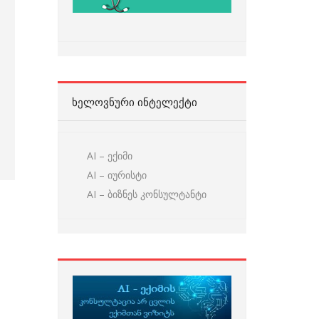
ᲮᲔᲚᲝᲕᲜᲣᲠᲘ ᲘᲜᲢᲔᲚᲔᲥᲢᲘ
AI – ექიმი
AI – იურისტი
AI – ბიზნეს კონსულტანტი