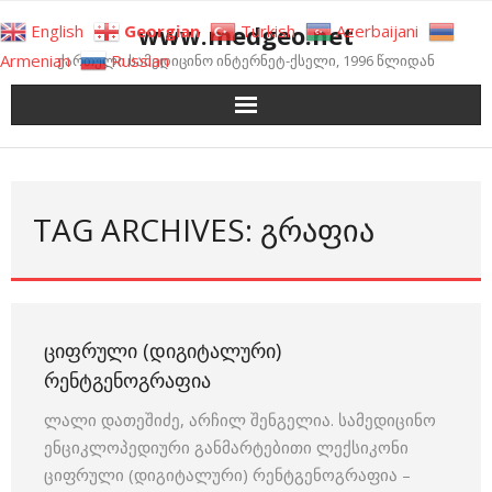
Skip
www.medgeo.net
English
Georgian
Turkish
Azerbaijani
to
Armenian
Russian
ქართული სამედიცინო ინტერნეტ-ქსელი, 1996 წლიდან
content
TAG ARCHIVES: ᲒᲠᲐᲤᲘᲐ
ᲪᲘᲤᲠᲣᲚᲘ (ᲓᲘᲒᲘᲢᲐᲚᲣᲠᲘ)
ᲠᲔᲜᲢᲒᲔᲜᲝᲒᲠᲐᲤᲘᲐ
ლალი დათეშიძე, არჩილ შენგელია. სამედიცინო
ენციკლოპედიური განმარტებითი ლექსიკონი
ციფრული (დიგიტალური) რენტგენოგრაფია –