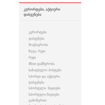
ᲙᲣᲠᲝᲠᲢᲔᲑᲘ, ᲐᲥᲢᲘᲣᲠᲘ
ᲓᲐᲡᲕᲔᲜᲔᲑᲐ
კურორტები
დასვენება
მოგზაურობა
ზღვა, რუჯი
რუჯი
მზით დამწვრობა
საზაფხულო პოსტები
სპორტი და აქტიური
დასვენება
სპორტული ნივთები
სპორტული ნივთები
გამოწერით