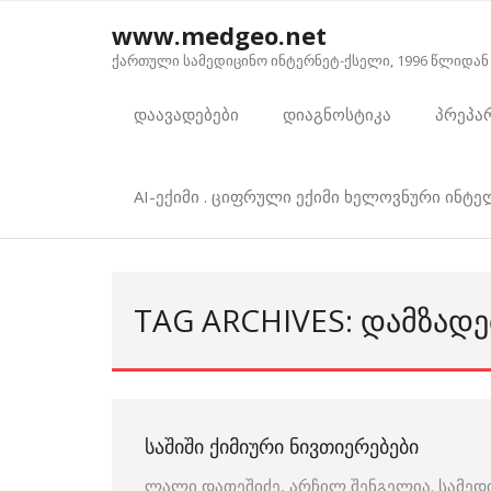
Skip
www.medgeo.net
to
ქართული სამედიცინო ინტერნეტ-ქსელი, 1996 წლიდან
content
დაავადებები
დიაგნოსტიკა
პრეპა
AI-ექიმი . ციფრული ექიმი ხელოვნური ინტ
TAG ARCHIVES: ᲓᲐᲛᲖᲐᲓ
ᲡᲐᲨᲘᲨᲘ ᲥᲘᲛᲘᲣᲠᲘ ᲜᲘᲕᲗᲘᲔᲠᲔᲑᲔᲑᲘ
ლალი დათეშიძე, არჩილ შენგელია. სამედ