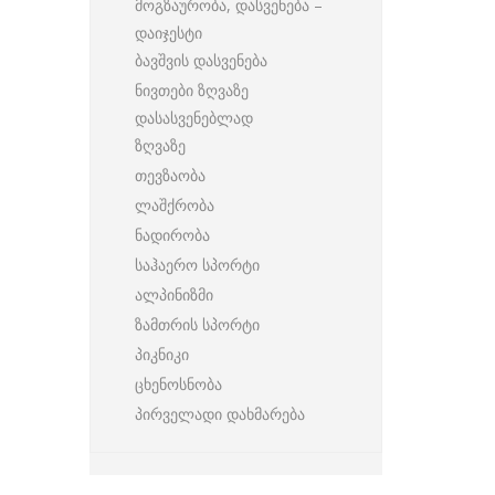
მოგზაურობა, დასვენება –
დაიჯესტი
ბავშვის დასვენება
ნივთები ზღვაზე
დასასვენებლად
ზღვაზე
თევზაობა
ლაშქრობა
ნადირობა
საჰაერო სპორტი
ალპინიზმი
ზამთრის სპორტი
პიკნიკი
ცხენოსნობა
პირველადი დახმარება