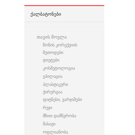
ᲥᲐᲚᲑᲐᲢᲝᲜᲔᲑᲘ
თავის მოვლა
წონის კორექვიის
მეთოდები
დიეტები
კოსმეტოლოგია
ეპილაცია
პლასტიკური
ქირურგია
ფიტნესი, ვარჯიშები
რუჯი
მზით დამწვრობა
მასაჟი
ოფლიანობა