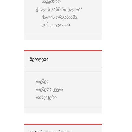
საკეისრო
ქალის ჯანმრთელობა
ქალის ორგანიზმი,
გინეკოლოგია
ᲨᲕᲘᲚᲔᲑᲘ
ბავშვი
ბავშვთა კვება
თინეიჯერი