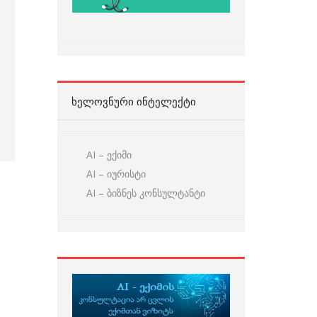
ᲮᲔᲚᲝᲕᲜᲣᲠᲘ ᲘᲜᲢᲔᲚᲔᲥᲢᲘ
AI – ექიმი
AI – იურისტი
AI – ბიზნეს კონსულტანტი