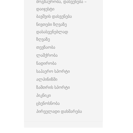
მოგზაურობა, დასვენება –
დაიჯესტი
ბავშვის დასვენება
ნივთები ზღვაზე
დასასვენებლად
ზღვაზე
თევზაობა
ლაშქრობა
ნადირობა
საჰაერო სპორტი
ალპინიზმი
ზამთრის სპორტი
პიკნიკი
ცხენოსნობა
პირველადი დახმარება