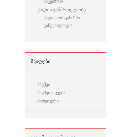
საკეისრო
ქალის ჯანმრთელობა
ქალის ორგანიზმი,
გინეკოლოგია
ᲨᲕᲘᲚᲔᲑᲘ
ბავშვი
ბავშვთა კვება
თინეიჯერი