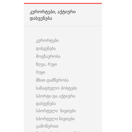
ᲙᲣᲠᲝᲠᲢᲔᲑᲘ, ᲐᲥᲢᲘᲣᲠᲘ
ᲓᲐᲡᲕᲔᲜᲔᲑᲐ
კურორტები
დასვენება
მოგზაურობა
ზღვა, რუჯი
რუჯი
მზით დამწვრობა
საზაფხულო პოსტები
სპორტი და აქტიური
დასვენება
სპორტული ნივთები
სპორტული ნივთები
გამოწერით