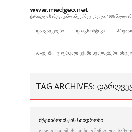
Skip
www.medgeo.net
to
ქართული სამედიცინო ინტერნეტ-ქსელი, 1996 წლიდან
content
დაავადებები
დიაგნოსტიკა
პრეპა
AI-ექიმი . ციფრული ექიმი ხელოვნური ინტ
TAG ARCHIVES: ᲓᲐᲠᲦᲕᲔ
ᲨᲢᲔᲘᲜᲑᲠᲘᲜᲡᲙᲘᲡ ᲡᲘᲜᲓᲠᲝᲛᲘ
ლალი დათეშიძე, არჩილ შენგელია. სამედ