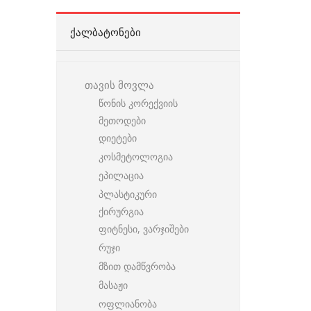
ᲥᲐᲚᲑᲐᲢᲝᲜᲔᲑᲘ
თავის მოვლა
წონის კორექვიის
მეთოდები
დიეტები
კოსმეტოლოგია
ეპილაცია
პლასტიკური
ქირურგია
ფიტნესი, ვარჯიშები
რუჯი
მზით დამწვრობა
მასაჟი
ოფლიანობა