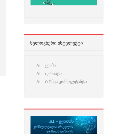
ᲮᲔᲚᲝᲕᲜᲣᲠᲘ ᲘᲜᲢᲔᲚᲔᲥᲢᲘ
AI – ექიმი
AI – იურისტი
AI – ბიზნეს კონსულტანტი