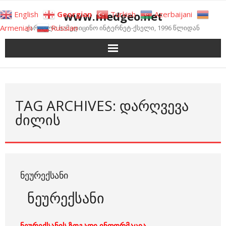
Skip
www.medgeo.net
English
Georgian
Turkish
Azerbaijani
to
Armenian
Russian
ქართული სამედიცინო ინტერნეტ-ქსელი, 1996 წლიდან
content
TAG ARCHIVES: ᲓᲐᲠᲦᲕᲔᲕᲐ
ᲫᲘᲚᲘᲡ
ᲜᲔᲣᲠᲔᲥᲡᲐᲜᲘ
ნეურექსანი
ნეურექსანის ზოგადი ინფორმაცია