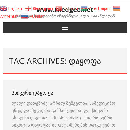
Skip
www.medgeo.net
English
Georgian
Turkish
Azerbaijani
to
Armenian
Russian
ქართული სამედიცინო ინტერნეტ-ქსელი, 1996 წლიდან
content
TAG ARCHIVES: ᲓᲐᲧᲝᲤᲐ
ᲡᲮᲘᲕᲣᲠᲘ ᲓᲐᲧᲝᲤᲐ
ლალი დათეშიძე, არჩილ შენგელია. სამედიცინო
ენციკლოპედიური განმარტებითი ლექსიკონი
სხივური დაყოფა – (fissio radialis) სფეროსებრი
ზიგოტის და­ყოფაა ბლასტომერების დაჯგუფებით