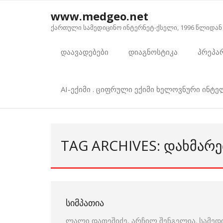
Skip
www.medgeo.net
to
ქართული სამედიცინო ინტერნეტ-ქსელი, 1996 წლიდან
content
დაავადებები
დიაგნოსტიკა
პრეპა
AI-ექიმი . ციფრული ექიმი ხელოვნური ინტ
TAG ARCHIVES: ᲓᲐᲮᲛᲐᲠᲔ
ᲡᲘᲛᲞᲐᲗᲘᲐ
ლალი დათეშიძე, არჩილ შენგელია. სამედ