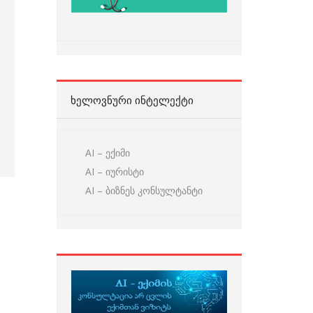
ᲮᲔᲚᲝᲕᲜᲣᲠᲘ ᲘᲜᲢᲔᲚᲔᲥᲢᲘ
AI – ექიმი
AI – იურისტი
AI – ბიზნეს კონსულტანტი