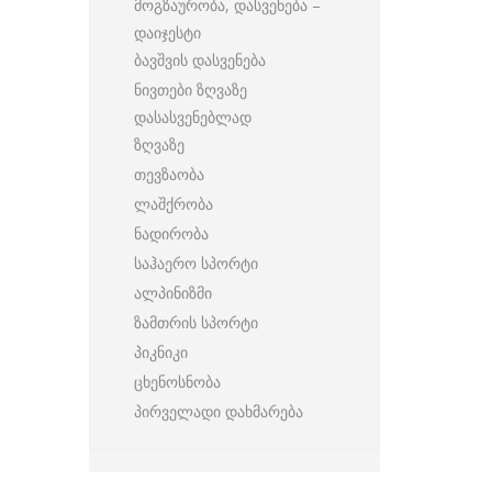
მოგზაურობა, დასვენება –
დაიჯესტი
ბავშვის დასვენება
ნივთები ზღვაზე
დასასვენებლად
ზღვაზე
თევზაობა
ლაშქრობა
ნადირობა
საჰაერო სპორტი
ალპინიზმი
ზამთრის სპორტი
პიკნიკი
ცხენოსნობა
პირველადი დახმარება