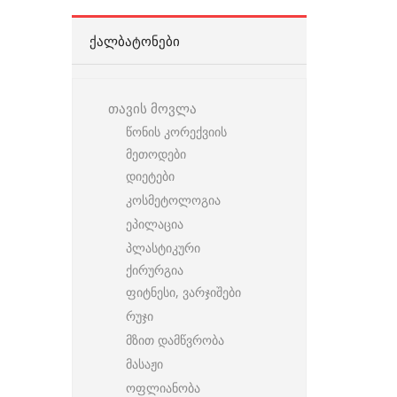
ᲥᲐᲚᲑᲐᲢᲝᲜᲔᲑᲘ
თავის მოვლა
წონის კორექვიის
მეთოდები
დიეტები
კოსმეტოლოგია
ეპილაცია
პლასტიკური
ქირურგია
ფიტნესი, ვარჯიშები
რუჯი
მზით დამწვრობა
მასაჟი
ოფლიანობა