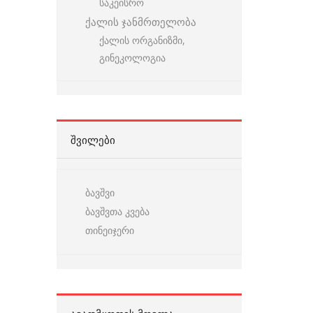
საკეისრო
ქალის ჯანმრთელობა
ქალის ორგანიზმი,
გინეკოლოგია
ᲨᲕᲘᲚᲔᲑᲘ
ბავშვი
ბავშვთა კვება
თინეიჯერი