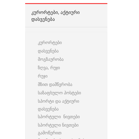
ᲙᲣᲠᲝᲠᲢᲔᲑᲘ, ᲐᲥᲢᲘᲣᲠᲘ
ᲓᲐᲡᲕᲔᲜᲔᲑᲐ
კურორტები
დასვენება
მოგზაურობა
ზღვა, რუჯი
რუჯი
მზით დამწვრობა
საზაფხულო პოსტები
სპორტი და აქტიური
დასვენება
სპორტული ნივთები
სპორტული ნივთები
გამოწერით