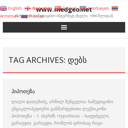
Skip
www.medgeo.net
English
Georgian
Turkish
Azerbaijani
to
Armenian
Russian
ქართული სამედიცინო ინტერნეტ-ქსელი, 1996 წლიდან
content
TAG ARCHIVES: ᲓᲔᲑᲡ
ᲰᲘᲞᲝᲗᲔᲖᲐ
ლალი დათეშიძე, არჩილ შენგელია. სამედიცინო
ენციკლოპედიური განმარტებითი ლექსიკონი
ჰიპოთეზა – 1. (ბერძნ. Hypothesis – საფუძველი,
ვარაუდი) ვარაუდი, რომლის დროსაც რიგი