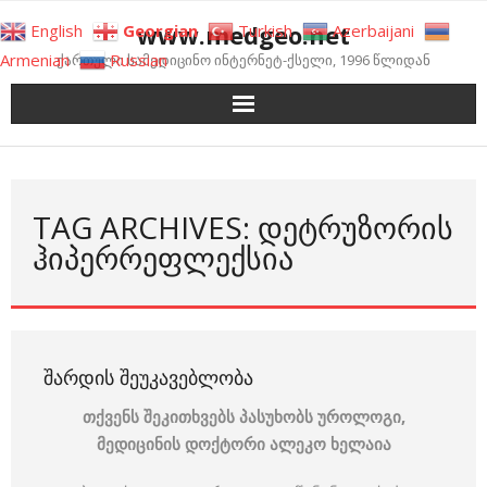
Skip
www.medgeo.net
English
Georgian
Turkish
Azerbaijani
to
Armenian
Russian
ქართული სამედიცინო ინტერნეტ-ქსელი, 1996 წლიდან
content
TAG ARCHIVES: ᲓᲔᲢᲠᲣᲖᲝᲠᲘᲡ
ᲰᲘᲞᲔᲠᲠᲔᲤᲚᲔᲥᲡᲘᲐ
ᲨᲐᲠᲓᲘᲡ ᲨᲔᲣᲙᲐᲕᲔᲑᲚᲝᲑᲐ
თქვენს შეკითხვებს პასუხობს უროლოგი,
მედიცინის დოქტორი ალეკო ხელაია