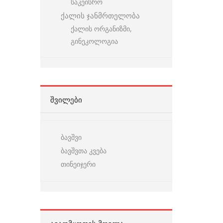
საკეისრო
ქალის ჯანმრთელობა
ქალის ორგანიზმი,
გინეკოლოგია
ᲨᲕᲘᲚᲔᲑᲘ
ბავშვი
ბავშვთა კვება
თინეიჯერი