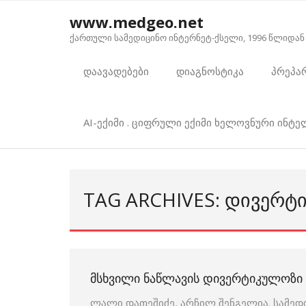
Skip
www.medgeo.net
to
ქართული სამედიცინო ინტერნეტ-ქსელი, 1996 წლიდან
content
დაავადებები
დიაგნოსტიკა
პრეპა
AI-ექიმი . ციფრული ექიმი ხელოვნური ინტ
TAG ARCHIVES: ᲓᲘᲕᲔᲠᲢ
ᲛᲡᲮᲕᲘᲚᲘ ᲜᲐᲬᲚᲐᲕᲘᲡ ᲓᲘᲕᲔᲠᲢᲘᲙᲣᲚᲝᲖᲘ
ლალი დათეშიძე, არჩილ შენგელია. სამედ