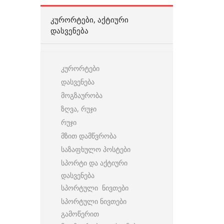
ᲙᲣᲠᲝᲠᲢᲔᲑᲘ, ᲐᲥᲢᲘᲣᲠᲘ
ᲓᲐᲡᲕᲔᲜᲔᲑᲐ
კურორტები
დასვენება
მოგზაურობა
ზღვა, რუჯი
რუჯი
მზით დამწვრობა
საზაფხულო პოსტები
სპორტი და აქტიური
დასვენება
სპორტული ნივთები
სპორტული ნივთები
გამოწერით