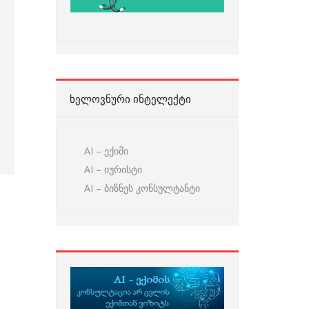
ᲮᲔᲚᲝᲕᲜᲣᲠᲘ ᲘᲜᲢᲔᲚᲔᲥᲢᲘ
AI – ექიმი
AI – იურისტი
AI – ბიზნეს კონსულტანტი