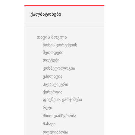
ᲥᲐᲚᲑᲐᲢᲝᲜᲔᲑᲘ
თავის მოვლა
წონის კორექვიის
მეთოდები
დიეტები
კოსმეტოლოგია
ეპილაცია
პლასტიკური
ქირურგია
ფიტნესი, ვარჯიშები
რუჯი
მზით დამწვრობა
მასაჟი
ოფლიანობა