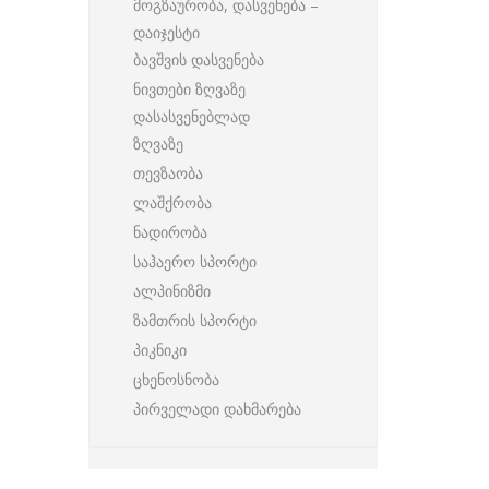
მოგზაურობა, დასვენება –
დაიჯესტი
ბავშვის დასვენება
ნივთები ზღვაზე
დასასვენებლად
ზღვაზე
თევზაობა
ლაშქრობა
ნადირობა
საჰაერო სპორტი
ალპინიზმი
ზამთრის სპორტი
პიკნიკი
ცხენოსნობა
პირველადი დახმარება