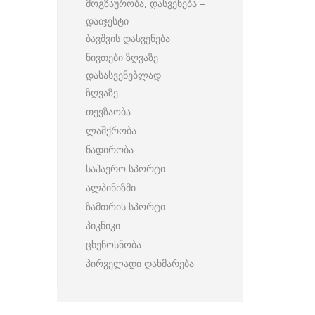
მოგზაურობა, დასვენება –
დაიჯესტი
ბავშვის დასვენება
ნივთები ზღვაზე
დასასვენებლად
ზღვაზე
თევზაობა
ლაშქრობა
ნადირობა
საჰაერო სპორტი
ალპინიზმი
ზამთრის სპორტი
პიკნიკი
ცხენოსნობა
პირველადი დახმარება