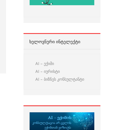
ᲮᲔᲚᲝᲕᲜᲣᲠᲘ ᲘᲜᲢᲔᲚᲔᲥᲢᲘ
AI – ექიმი
AI – იურისტი
AI – ბიზნეს კონსულტანტი