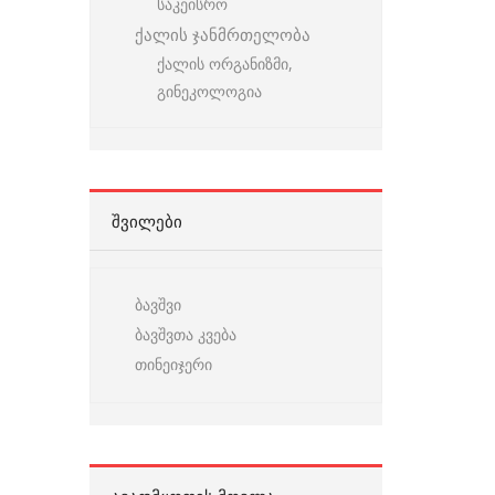
საკეისრო
ქალის ჯანმრთელობა
ქალის ორგანიზმი,
გინეკოლოგია
ᲨᲕᲘᲚᲔᲑᲘ
ბავშვი
ბავშვთა კვება
თინეიჯერი