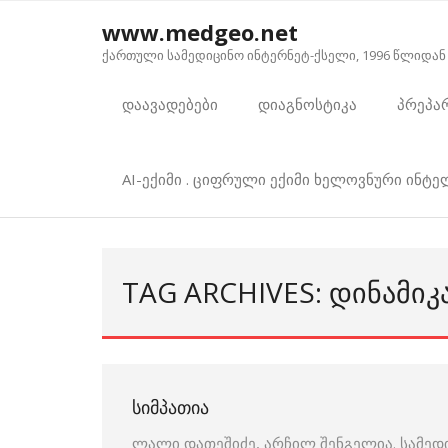
Skip
www.medgeo.net
to
ქართული სამედიცინო ინტერნეტ-ქსელი, 1996 წლიდან
content
დაავადებები
დიაგნოსტიკა
პრეპა
AI-ექიმი . ციფრული ექიმი ხელოვნური ინტ
TAG ARCHIVES: ᲓᲘᲜᲐᲛᲘᲙ
ᲡᲘᲛᲞᲐᲗᲘᲐ
ლალი დათეშიძე, არჩილ შენგელია. სამედ