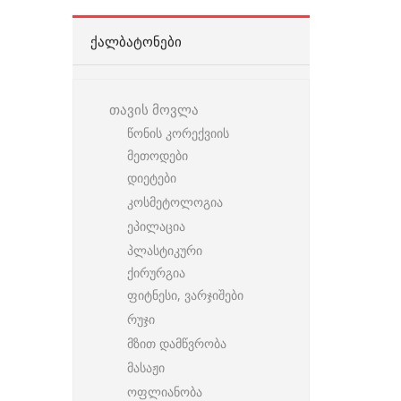
ᲥᲐᲚᲑᲐᲢᲝᲜᲔᲑᲘ
თავის მოვლა
წონის კორექვიის
მეთოდები
დიეტები
კოსმეტოლოგია
ეპილაცია
პლასტიკური
ქირურგია
ფიტნესი, ვარჯიშები
რუჯი
მზით დამწვრობა
მასაჟი
ოფლიანობა