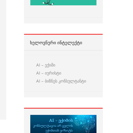
ᲮᲔᲚᲝᲕᲜᲣᲠᲘ ᲘᲜᲢᲔᲚᲔᲥᲢᲘ
AI – ექიმი
AI – იურისტი
AI – ბიზნეს კონსულტანტი