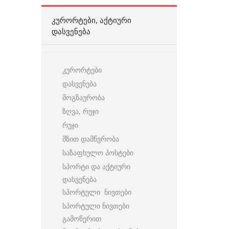
ᲙᲣᲠᲝᲠᲢᲔᲑᲘ, ᲐᲥᲢᲘᲣᲠᲘ
ᲓᲐᲡᲕᲔᲜᲔᲑᲐ
კურორტები
დასვენება
მოგზაურობა
ზღვა, რუჯი
რუჯი
მზით დამწვრობა
საზაფხულო პოსტები
სპორტი და აქტიური
დასვენება
სპორტული ნივთები
სპორტული ნივთები
გამოწერით