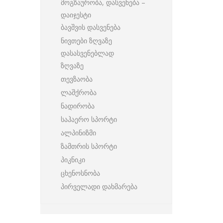
მოგზაურობა, დასვენება –
დაიჯესტი
ბავშვის დასვენება
ნივთები ზღვაზე
დასასვენებლად
ზღვაზე
თევზაობა
ლაშქრობა
ნადირობა
საჰაერო სპორტი
ალპინიზმი
ზამთრის სპორტი
პიკნიკი
ცხენოსნობა
პირველადი დახმარება