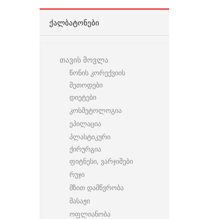
ᲥᲐᲚᲑᲐᲢᲝᲜᲔᲑᲘ
თავის მოვლა
წონის კორექვიის
მეთოდები
დიეტები
კოსმეტოლოგია
ეპილაცია
პლასტიკური
ქირურგია
ფიტნესი, ვარჯიშები
რუჯი
მზით დამწვრობა
მასაჟი
ოფლიანობა