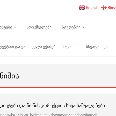
English
Geo
რატები
სოც.ქსელები
სტუდენტი
ელექტით და ქართველი ექიმები ონ-ლაინ
სხვადასხვა
ᲜᲘᲨᲘᲡ
ᲓᲘᲔᲢᲔᲑᲘ ᲓᲐ ᲬᲝᲜᲘᲡ ᲙᲝᲠᲔᲥᲪᲘᲘᲡ ᲡᲮᲕᲐ ᲡᲐᲨᲣᲐᲚᲔᲑᲔᲑᲘ
დისტანციურად საქონელს ძირითადად ამაზონიდან