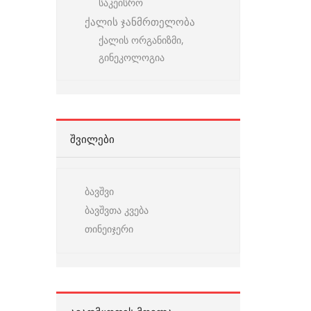
საკეისრო
ქალის ჯანმრთელობა
ქალის ორგანიზმი,
გინეკოლოგია
ᲨᲕᲘᲚᲔᲑᲘ
ბავშვი
ბავშვთა კვება
თინეიჯერი