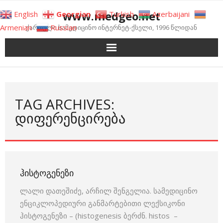
Skip
www.medgeo.net
English
Georgian
Turkish
Azerbaijani
to
Armenian
Russian
ქართული სამედიცინო ინტერნეტ-ქსელი, 1996 წლიდან
content
TAG ARCHIVES:
ᲓᲘᲤᲔᲠᲔᲜᲪᲘᲠᲔᲑᲐ
ᲰᲘᲡᲢᲝᲒᲔᲜᲔᲖᲘ
ლალი დათეშიძე, არჩილ შენგელია. სამედიცინო
ენციკლოპედიური განმარტებითი ლექსიკონი
ჰისტოგენეზი – (histogenesis ბერძნ. histos –