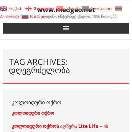
Skip
www.medgeo.net
English
Georgian
Turkish
Azerbaijani
to
Armenian
Russian
ქართული სამედიცინო ინტერნეტ-ქსელი, 1996 წლიდან
content
TAG ARCHIVES:
ᲓᲦᲔᲒᲠᲫᲔᲚᲝᲑᲐ
ᲙᲝᲚᲝᲘᲓᲣᲠᲘ ᲝᲥᲠᲝ
კოლოიდური ოქრო
კოლოიდური ოქროს
აღწერა
Lite
Life
– ის