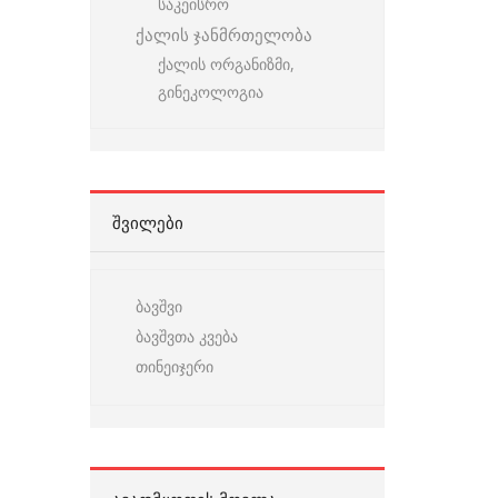
საკეისრო
ქალის ჯანმრთელობა
ქალის ორგანიზმი,
გინეკოლოგია
ᲨᲕᲘᲚᲔᲑᲘ
ბავშვი
ბავშვთა კვება
თინეიჯერი