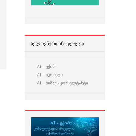
ᲮᲔᲚᲝᲕᲜᲣᲠᲘ ᲘᲜᲢᲔᲚᲔᲥᲢᲘ
AI – ექიმი
AI – იურისტი
AI – ბიზნეს კონსულტანტი