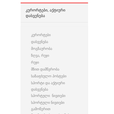
ᲙᲣᲠᲝᲠᲢᲔᲑᲘ, ᲐᲥᲢᲘᲣᲠᲘ
ᲓᲐᲡᲕᲔᲜᲔᲑᲐ
კურორტები
დასვენება
მოგზაურობა
ზღვა, რუჯი
რუჯი
მზით დამწვრობა
საზაფხულო პოსტები
სპორტი და აქტიური
დასვენება
სპორტული ნივთები
სპორტული ნივთები
გამოწერით