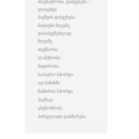
მოგზაურობა, დასვენება –
დაიჯესტი
ბავშვის დასვენება
ნივთები ზღვაზე
დასასვენებლად
ზღვაზე
თევზაობა
ლაშქრობა
ნადირობა
საჰაერო სპორტი
ალპინიზმი
ზამთრის სპორტი
პიკნიკი
ცხენოსნობა
პირველადი დახმარება