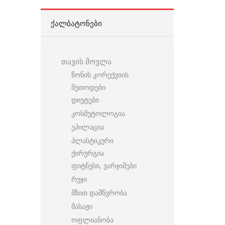
ᲥᲐᲚᲑᲐᲢᲝᲜᲔᲑᲘ
თავის მოვლა
წონის კორექვიის
მეთოდები
დიეტები
კოსმეტოლოგია
ეპილაცია
პლასტიკური
ქირურგია
ფიტნესი, ვარჯიშები
რუჯი
მზით დამწვრობა
მასაჟი
ოფლიანობა