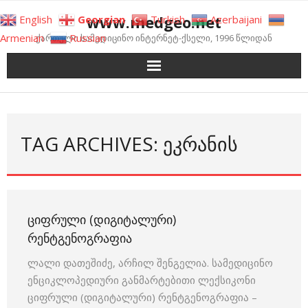
Skip
www.medgeo.net
English
Georgian
Turkish
Azerbaijani
to
Armenian
Russian
ქართული სამედიცინო ინტერნეტ-ქსელი, 1996 წლიდან
content
TAG ARCHIVES: ᲔᲙᲠᲐᲜᲘᲡ
ᲪᲘᲤᲠᲣᲚᲘ (ᲓᲘᲒᲘᲢᲐᲚᲣᲠᲘ)
ᲠᲔᲜᲢᲒᲔᲜᲝᲒᲠᲐᲤᲘᲐ
ლალი დათეშიძე, არჩილ შენგელია. სამედიცინო
ენციკლოპედიური განმარტებითი ლექსიკონი
ციფრული (დიგიტალური) რენტგენოგრაფია –