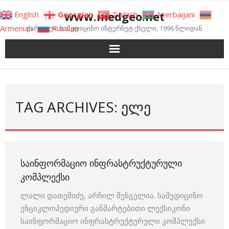
Skip
www.medgeo.net
English
Georgian
Turkish
Azerbaijani
to
Armenian
Russian
ქართული სამედიცინო ინტერნეტ-ქსელი, 1996 წლიდან
content
TAG ARCHIVES: ᲔᲚᲔ
ᲡᲐᲘᲜᲤᲝᲠᲛᲐᲪᲘᲝ ᲘᲜᲤᲠᲐᲡᲢᲠᲣᲥᲢᲣᲠᲣᲚᲘ
ᲙᲝᲛᲞᲚᲔᲥᲡᲘ
ლალი დათეშიძე, არჩილ შენგელია. სამედიცინო
ენციკლოპედიური განმარტებითი ლექსიკონი
საინფორმაციო ინფრასტრუქტურული კომპლექსი