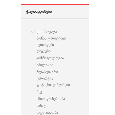
ᲥᲐᲚᲑᲐᲢᲝᲜᲔᲑᲘ
თავის მოვლა
წონის კორექვიის
მეთოდები
დიეტები
კოსმეტოლოგია
ეპილაცია
პლასტიკური
ქირურგია
ფიტნესი, ვარჯიშები
რუჯი
მზით დამწვრობა
მასაჟი
ოფლიანობა