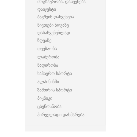
მოგზაურობა, დასვენება –
დაიჯესტი
ბავშვის დასვენება
ნივთები ზღვაზე
დასასვენებლად
ზღვაზე
თევზაობა
ლაშქრობა
ნადირობა
საჰაერო სპორტი
ალპინიზმი
ზამთრის სპორტი
პიკნიკი
ცხენოსნობა
პირველადი დახმარება