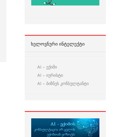
ᲮᲔᲚᲝᲕᲜᲣᲠᲘ ᲘᲜᲢᲔᲚᲔᲥᲢᲘ
AI – ექიმი
AI – იურისტი
AI – ბიზნეს კონსულტანტი