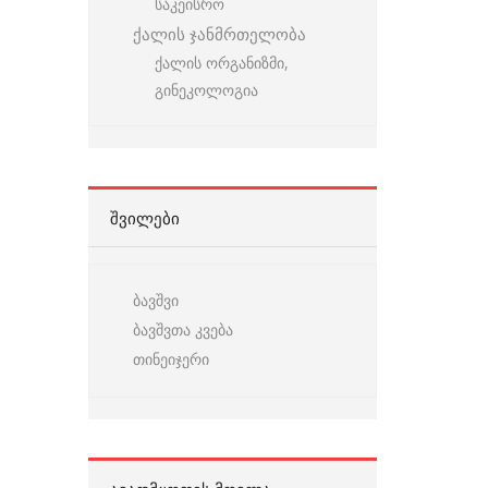
საკეისრო
ქალის ჯანმრთელობა
ქალის ორგანიზმი,
გინეკოლოგია
ᲨᲕᲘᲚᲔᲑᲘ
ბავშვი
ბავშვთა კვება
თინეიჯერი