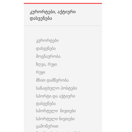
ᲙᲣᲠᲝᲠᲢᲔᲑᲘ, ᲐᲥᲢᲘᲣᲠᲘ
ᲓᲐᲡᲕᲔᲜᲔᲑᲐ
კურორტები
დასვენება
მოგზაურობა
ზღვა, რუჯი
რუჯი
მზით დამწვრობა
საზაფხულო პოსტები
სპორტი და აქტიური
დასვენება
სპორტული ნივთები
სპორტული ნივთები
გამოწერით