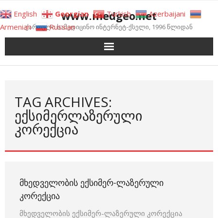
Skip
www.medgeo.net
English
Georgian
Turkish
Azerbaijani
to
Armenian
Russian
ქართული სამედიცინო ინტერნეტ-ქსელი, 1996 წლიდან
content
TAG ARCHIVES:
ᲔᲥᲡᲘᲛᲔᲠᲚᲐᲖᲔᲠᲣᲚᲘ
ᲙᲝᲠᲔᲥᲪᲘᲐ
ᲛᲮᲔᲓᲕᲔᲚᲝᲑᲘᲡ ᲔᲥᲡᲘᲛᲔᲠ-ᲚᲐᲖᲔᲠᲣᲚᲘ
ᲙᲝᲠᲔᲥᲪᲘᲐ
მხედველობის ექსიმერ-ლაზერული კორექცია