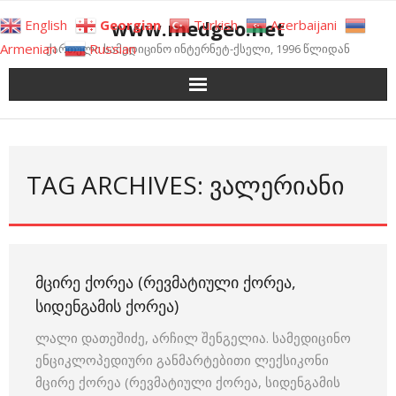
Skip
www.medgeo.net
English
Georgian
Turkish
Azerbaijani
to
Armenian
Russian
ქართული სამედიცინო ინტერნეტ-ქსელი, 1996 წლიდან
content
TAG ARCHIVES: ᲕᲐᲚᲔᲠᲘᲐᲜᲘ
ᲛᲪᲘᲠᲔ ᲥᲝᲠᲔᲐ (ᲠᲔᲕᲛᲐᲢᲘᲣᲚᲘ ᲥᲝᲠᲔᲐ,
ᲡᲘᲓᲔᲜᲒᲐᲛᲘᲡ ᲥᲝᲠᲔᲐ)
ლალი დათეშიძე, არჩილ შენგელია. სამედიცინო
ენციკლოპედიური განმარტებითი ლექსიკონი
მცირე ქორეა (რევმატიული ქორეა, სიდენგამის