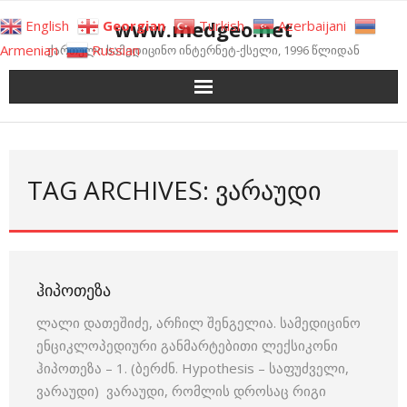
Skip
www.medgeo.net
English
Georgian
Turkish
Azerbaijani
to
Armenian
Russian
ქართული სამედიცინო ინტერნეტ-ქსელი, 1996 წლიდან
content
TAG ARCHIVES: ᲕᲐᲠᲐᲣᲓᲘ
ᲰᲘᲞᲝᲗᲔᲖᲐ
ლალი დათეშიძე, არჩილ შენგელია. სამედიცინო
ენციკლოპედიური განმარტებითი ლექსიკონი
ჰიპოთეზა – 1. (ბერძნ. Hypothesis – საფუძველი,
ვარაუდი) ვარაუდი, რომლის დროსაც რიგი