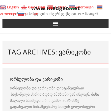
Skip
www.medgeo.net
English
Georgian
Turkish
Azerbaijani
to
Armenian
Russian
ქართული სამედიცინო ინტერნეტ-ქსელი, 1996 წლიდან
content
TAG ARCHIVES: ᲕᲐᲠᲘᲙᲝᲖᲘ
ᲝᲠᲡᲣᲚᲝᲑᲐ ᲓᲐ ᲕᲐᲠᲘᲙᲝᲖᲘ
ორსულობა და ვარიკოზი დისტანციურად
საქონელს ძირითადად ამაზონიდან იწერენ, მისი
მაღალი საიმედოობის გამო. ამაზონზე
გადახვალთ წინამდებარე საიტის ჟოლოსფერი