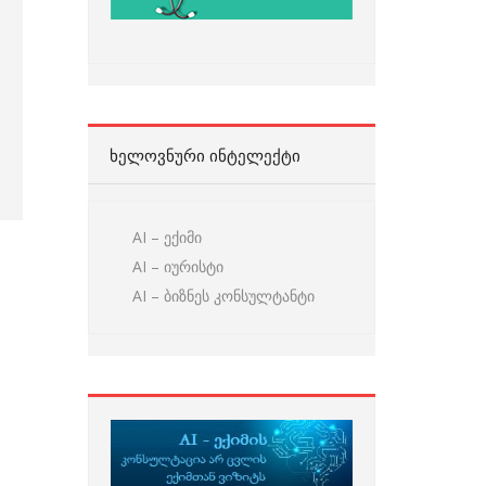
ᲮᲔᲚᲝᲕᲜᲣᲠᲘ ᲘᲜᲢᲔᲚᲔᲥᲢᲘ
AI – ექიმი
AI – იურისტი
AI – ბიზნეს კონსულტანტი