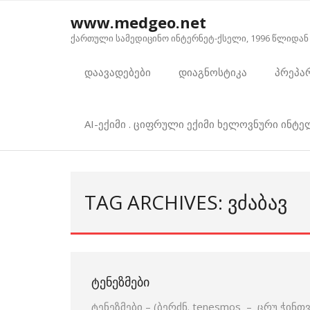
Skip
www.medgeo.net
to
ქართული სამედიცინო ინტერნეტ-ქსელი, 1996 წლიდან
content
დაავადებები
დიაგნოსტიკა
პრეპა
AI-ექიმი . ციფრული ექიმი ხელოვნური ინტ
TAG ARCHIVES: ᲕᲫᲐᲑᲐᲕ
ᲢᲔᲜᲔᲖᲛᲔᲑᲘ
ტენეზმები – (ბერძნ. tenesmos – ცრუ ჭინთვ