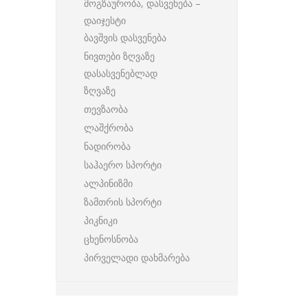
მოგზაურობა, დასვენება –
დაიჯესტი
ბავშვის დასვენება
ნივთები ზღვაზე
დასასვენებლად
ზღვაზე
თევზაობა
ლაშქრობა
ნადირობა
საჰაერო სპორტი
ალპინიზმი
ზამთრის სპორტი
პიკნიკი
ცხენოსნობა
პირველადი დახმარება