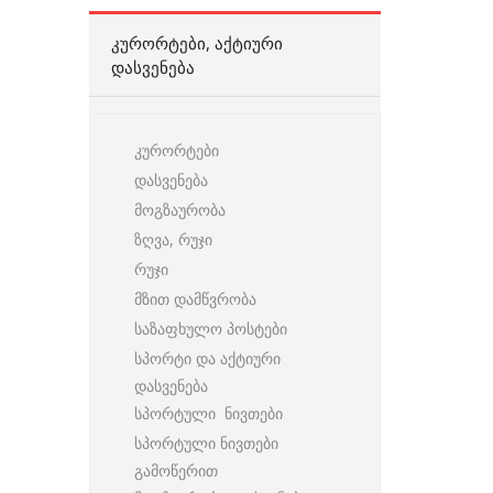
ᲙᲣᲠᲝᲠᲢᲔᲑᲘ, ᲐᲥᲢᲘᲣᲠᲘ
ᲓᲐᲡᲕᲔᲜᲔᲑᲐ
კურორტები
დასვენება
მოგზაურობა
ზღვა, რუჯი
რუჯი
მზით დამწვრობა
საზაფხულო პოსტები
სპორტი და აქტიური
დასვენება
სპორტული ნივთები
სპორტული ნივთები
გამოწერით