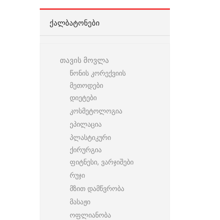
ᲥᲐᲚᲑᲐᲢᲝᲜᲔᲑᲘ
თავის მოვლა
წონის კორექვიის
მეთოდები
დიეტები
კოსმეტოლოგია
ეპილაცია
პლასტიკური
ქირურგია
ფიტნესი, ვარჯიშები
რუჯი
მზით დამწვრობა
მასაჟი
ოფლიანობა