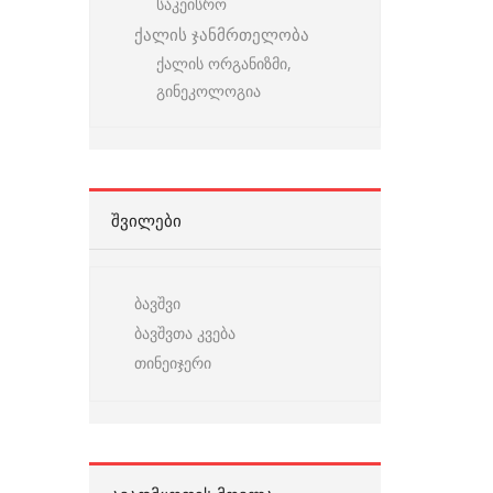
საკეისრო
ქალის ჯანმრთელობა
ქალის ორგანიზმი,
გინეკოლოგია
ᲨᲕᲘᲚᲔᲑᲘ
ბავშვი
ბავშვთა კვება
თინეიჯერი