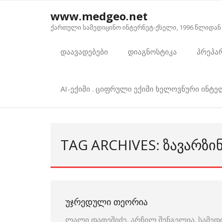
Skip
www.medgeo.net
to
ქართული სამედიცინო ინტერნეტ-ქსელი, 1996 წლიდან
content
დაავადებები
დიაგნოსტიკა
პრეპა
AI-ექიმი . ციფრული ექიმი ხელოვნური ინტ
TAG ARCHIVES: ᲖᲐᲕᲐᲠᲖᲘ
ᲣᲯᲠᲔᲓᲣᲚᲘ ᲗᲔᲝᲠᲘᲐ
ლალი დათეშიძე, არჩილ შენგელია. სამედ