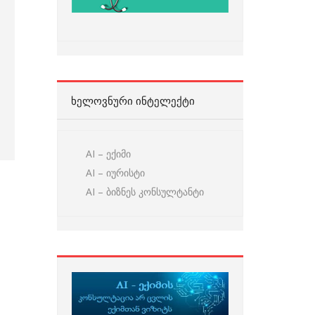
ᲮᲔᲚᲝᲕᲜᲣᲠᲘ ᲘᲜᲢᲔᲚᲔᲥᲢᲘ
AI – ექიმი
AI – იურისტი
AI – ბიზნეს კონსულტანტი