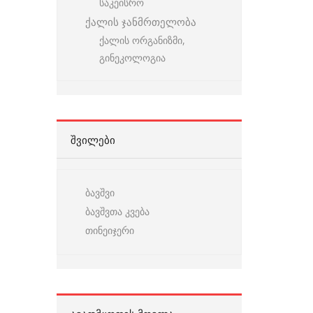
საკეისრო
ქალის ჯანმრთელობა
ქალის ორგანიზმი,
გინეკოლოგია
ᲨᲕᲘᲚᲔᲑᲘ
ბავშვი
ბავშვთა კვება
თინეიჯერი