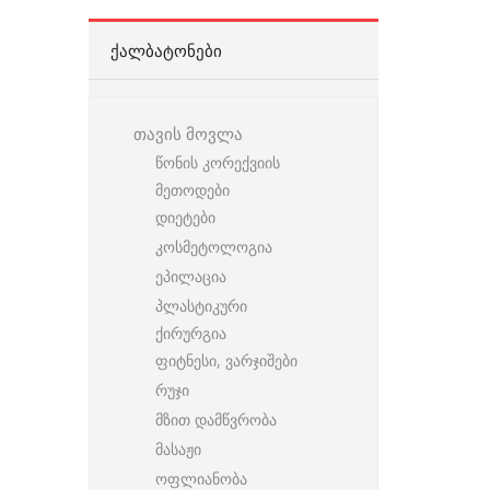
ᲥᲐᲚᲑᲐᲢᲝᲜᲔᲑᲘ
თავის მოვლა
წონის კორექვიის
მეთოდები
დიეტები
კოსმეტოლოგია
ეპილაცია
პლასტიკური
ქირურგია
ფიტნესი, ვარჯიშები
რუჯი
მზით დამწვრობა
მასაჟი
ოფლიანობა