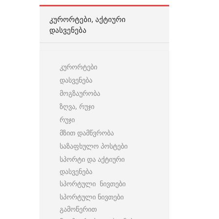
ᲙᲣᲠᲝᲠᲢᲔᲑᲘ, ᲐᲥᲢᲘᲣᲠᲘ
ᲓᲐᲡᲕᲔᲜᲔᲑᲐ
კურორტები
დასვენება
მოგზაურობა
ზღვა, რუჯი
რუჯი
მზით დამწვრობა
საზაფხულო პოსტები
სპორტი და აქტიური
დასვენება
სპორტული ნივთები
სპორტული ნივთები
გამოწერით