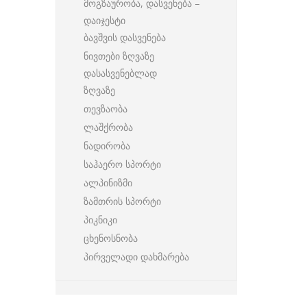
მოგზაურობა, დასვენება –
დაიჯესტი
ბავშვის დასვენება
ნივთები ზღვაზე
დასასვენებლად
ზღვაზე
თევზაობა
ლაშქრობა
ნადირობა
საჰაერო სპორტი
ალპინიზმი
ზამთრის სპორტი
პიკნიკი
ცხენოსნობა
პირველადი დახმარება